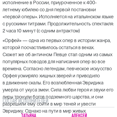
исполнение в России, приуроченное к 400-
летнему юбилею со дня первой постановки
«первой оперы». Исполняется на итальянском языке
с русскими титрами. Продолжительность спектакля:
2 часа 10 минут (с одним антрактом)
«Орфей» — одна из первых опер в истории жанра,
которой посчастливилось остаться в веках.
Сюжет же об античном Певце стал одним из самых
популярных поводов для написания опер во все
времена. Согласно легендам, певческое искусство
Орфея усмиряло хищных зверей и приводило
в движение скалы. Его возлюбленная Эвридика
умерла от укуса змеи. Сила любви героя и звуки его
лиры тронули богов подземного царства, и они
СОСТАВ ИСПОЛНИТЕЛЕЙ
разрешили ему сойти в мир теней и увести
Эвридику. Однако на пути в мир живых
ТАТЬЯНА
АЛЕКСЕЙ