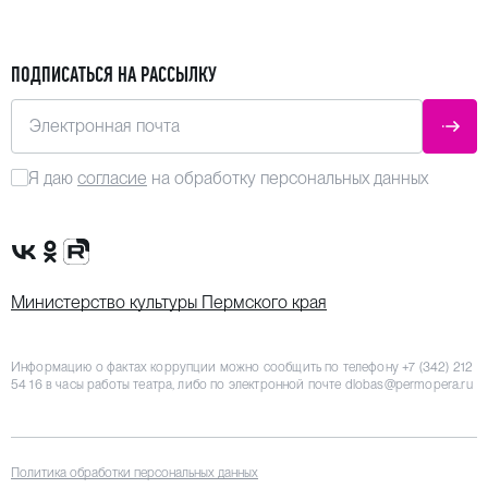
ПОДПИСАТЬСЯ НА РАССЫЛКУ
Электронная почта
ОТПР
Я даю
согласие
на обработку персональных данных
Сообщество VK
Группа в одноклассниках
Канал Rutube
Министерство культуры Пермского края
Информацию о фактах коррупции можно сообщить по телефону
+7 (342) 212
54 16
в часы работы театра, либо по электронной почте
dlobas@permopera.ru
Политика обработки персональных данных