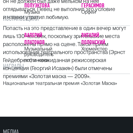
он не должен был даже мельком на нее
ПОЛУЭКТОВА
ГЕРАСИМОВ
оглядываться. Певец не выполнил это условие
Музыка
Орфей
и навеки утратил любимую.
ПОСТАНОВЩИКИ
Попасть на это представление в один вечер могут
ВАЛЕРИЙ
ВИТАЛИЙ
лишь 130 человек, поскольку зрительские места
ПЛАТОНОВ
ПОЛОНСКИЙ
расположены прямо на сцене. Такой прием
Музыкальный
Хормейстер
использования театрального пространства (Эрнст
руководитель
Гейдебрехт) и неожиданная режиссерская
постановки
НАГРАДЫ
концепция (Георгий Исаакян) были отмечены
премиями «Золотая маска — 2009».
Национальная театральная премия «Золотая Маска»
СПЕКТАКЛЬ ПОСТАВЛЕН ПРИ ПОДДЕРЖКЕ ФОНДА
«ЖЕМЧУЖИНА УРАЛА»
Возрастная категория: 12+
МЕДИА