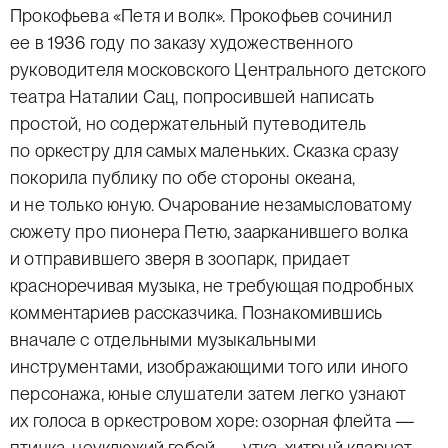
Прокофьева «Петя и волк». Прокофьев сочинил
ее в 1936 году по заказу художественного
руководителя московского Центрального детского
театра Наталии Сац, попросившей написать
простой, но содержательный путеводитель
по оркестру для самых маленьких. Сказка сразу
покорила публику по обе стороны океана,
и не только юную. Очарование незамысловатому
сюжету про пионера Петю, заарканившего волка
и отправившего зверя в зоопарк, придает
красноречивая музыка, не требующая подробных
комментариев рассказчика. Познакомившись
вначале с отдельными музыкальными
инструментами, изображающими того или иного
персонажа, юные слушатели затем легко узнают
их голоса в оркестровом хоре: озорная флейта —
птичка, неуклюжий гобой — утка, хитрый кларнет —