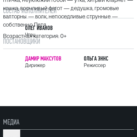
кошка, ворчливый фагот — дедушка, громовые
СОСТАВ ИСПОЛНИТЕЛЕЙ
валторны — волк, непоседливые струнные —
собственно Петя.
ОЛЕГ ИВАНОВ
Чтец
Возрастная категория: 0+
ПОСТАНОВЩИКИ
ДАМИР МАКСУТОВ
ОЛЬГА ЭННС
Дирижер
Режиссер
МЕДИА