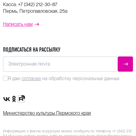
Касса:
+7 (342) 212-30-87
Пермь, Петропавловская, 25а
Написать нам
ПОДПИСАТЬСЯ НА РАССЫЛКУ
Электронная почта
ОТПР
Я даю
согласие
на обработку персональных данных
Сообщество VK
Группа в одноклассниках
Канал Rutube
Министерство культуры Пермского края
Информацию о фактах коррупции можно сообщить по телефону
+7 (342) 212