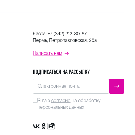
Касса:
+7 (342) 212-30-87
Пермь, Петропавловская, 25а
Написать нам
ПОДПИСАТЬСЯ НА РАССЫЛКУ
Электронная почта
ОТПРАВ
Я даю
согласие
на обработку
персональных данных
Сообщество VK
Группа в одноклассниках
Канал Rutube