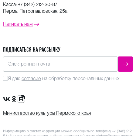
Касса:
+7 (342) 212-30-87
Пермь, Петропавловская, 25а
Написать нам
ПОДПИСАТЬСЯ НА РАССЫЛКУ
Электронная почта
ОТПР
Я даю
согласие
на обработку персональных данных
Сообщество VK
Группа в одноклассниках
Канал Rutube
Министерство культуры Пермского края
Информацию о фактах коррупции можно сообщить по телефону
+7 (342) 212