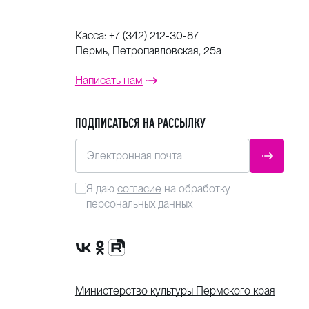
Касса:
+7 (342) 212-30-87
Пермь, Петропавловская, 25а
Написать нам
ПОДПИСАТЬСЯ НА РАССЫЛКУ
Электронная почта
ОТПРАВ
Я даю
согласие
на обработку
персональных данных
Сообщество VK
Группа в одноклассниках
Канал Rutube
Министерство культуры Пермского края