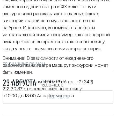
каменного здания театра в XIX веке. По пути
экскурсоводы рассказывают о главных фактах
в истории старейшего музыкального театра
на Урале. И, конечно, вспоминают анекдоты
из театральной жизни: например, как легендарный
авиатор Чкалов во время спектакля спас певицу,
когда у нее от пламени свечи загорелся парик.
Внимание! В зависимости от ежедневного
БЛИЖАЙШИЕ ПОКАЗЫ
рабочего плана театра маршрут экскурсии может
быть изменен.
23 АВГУСТА
воскресенье,
По всем вопросам звоните по тел.
+7 (342)
15:00–16:00
212 30 87
с понедельника по пятницу
с 10:00 до 18:00, Анна Германовна
РАСПРОДАНО