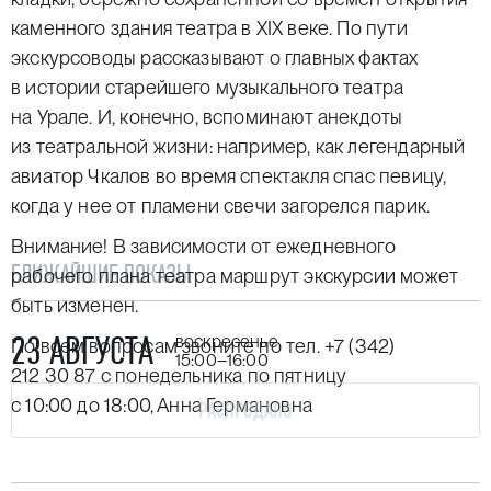
каменного здания театра в XIX веке. По пути
экскурсоводы рассказывают о главных фактах
в истории старейшего музыкального театра
на Урале. И, конечно, вспоминают анекдоты
из театральной жизни: например, как легендарный
авиатор Чкалов во время спектакля спас певицу,
когда у нее от пламени свечи загорелся парик.
Внимание! В зависимости от ежедневного
БЛИЖАЙШИЕ ПОКАЗЫ
рабочего плана театра маршрут экскурсии может
быть изменен.
23 АВГУСТА
воскресенье,
По всем вопросам звоните по тел.
+7 (342)
15:00–16:00
212 30 87
с понедельника по пятницу
с 10:00 до 18:00, Анна Германовна
РАСПРОДАНО