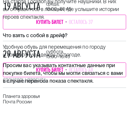
На старте Location вы получите наушники. В них
19 АВГУСТА
среда,
вы отправитесь в локации, где услышите истории
19:00–20:45
героев спектакля.
КУПИТЬ БИЛЕТ
ОСТАЛОСЬ 37
Что взять с собой в дрейф?
Удобную обувь для перемещения по городу
29 АВГУСТА
суббота,
и комфортную одежду по погоде.
15:00–16:45
Просим вас указывать контактные данные при
КУПИТЬ БИЛЕТ
ОСТАЛОСЬ 40
покупке билета, чтобы мы могли связаться с вами
СПОНСОРЫ ПРОЕКТА
в случае переноса показа спектакля.
Планета здоровья
Почта России