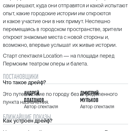
сами решают, куда они отправятся и какой испытают
опыт, какие городские истории им откроются
и какое участие они в них примут. Неспешно
перемещаясь в городском пространстве, зрители
откроют знакомые места с новой стороны и,
возможно, впервые услышат их живые истории.
Старт спектакля Location — на площади перед
Пермским театром оперы и балета.
ПОСТАНОВЩИКИ
Что такое дрейф?
АНДРЕЙ
ДМИТРИЙ
Это путешествие по городу без определенного
ПЛАТОНОВ
МУЛЬКОВ
пункта назначения.
Автор спектакля
Автор спектакля
БЛИЖАЙШИЕ ПОКАЗЫ
Как устроен дрейф?