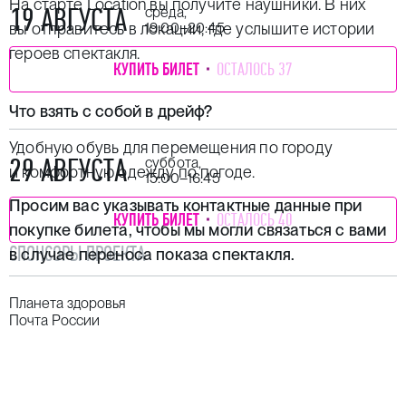
На старте Location вы получите наушники. В них
19 АВГУСТА
среда,
вы отправитесь в локации, где услышите истории
19:00–20:45
героев спектакля.
КУПИТЬ БИЛЕТ
ОСТАЛОСЬ 37
Что взять с собой в дрейф?
Удобную обувь для перемещения по городу
29 АВГУСТА
суббота,
и комфортную одежду по погоде.
15:00–16:45
Просим вас указывать контактные данные при
КУПИТЬ БИЛЕТ
ОСТАЛОСЬ 40
покупке билета, чтобы мы могли связаться с вами
СПОНСОРЫ ПРОЕКТА
в случае переноса показа спектакля.
Планета здоровья
Почта России