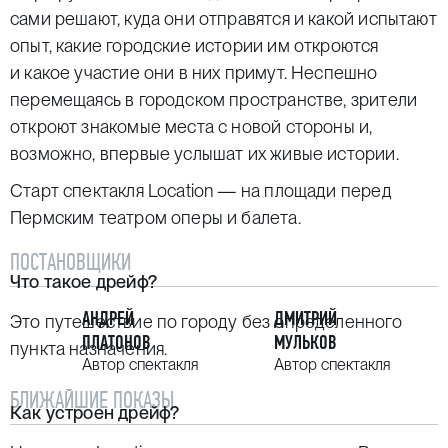
сами решают, куда они отправятся и какой испытают
опыт, какие городские истории им откроются
и какое участие они в них примут. Неспешно
перемещаясь в городском пространстве, зрители
откроют знакомые места с новой стороны и,
возможно, впервые услышат их живые истории.
Старт спектакля Location — на площади перед
Пермским театром оперы и балета.
ПОСТАНОВЩИКИ
Что такое дрейф?
АНДРЕЙ
ДМИТРИЙ
Это путешествие по городу без определенного
ПЛАТОНОВ
МУЛЬКОВ
пункта назначения.
Автор спектакля
Автор спектакля
БЛИЖАЙШИЕ ПОКАЗЫ
Как устроен дрейф?