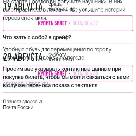
На старте Location вы получите наушники. В них
19 АВГУСТА
среда,
вы отправитесь в локации, где услышите истории
19:00–20:45
героев спектакля.
КУПИТЬ БИЛЕТ
ОСТАЛОСЬ 37
Что взять с собой в дрейф?
Удобную обувь для перемещения по городу
29 АВГУСТА
суббота,
и комфортную одежду по погоде.
15:00–16:45
Просим вас указывать контактные данные при
КУПИТЬ БИЛЕТ
ОСТАЛОСЬ 40
покупке билета, чтобы мы могли связаться с вами
СПОНСОРЫ ПРОЕКТА
в случае переноса показа спектакля.
Планета здоровья
Почта России