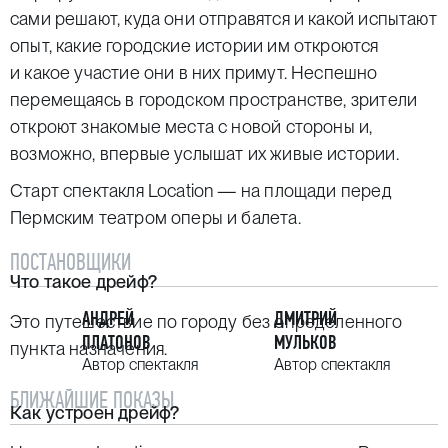
сами решают, куда они отправятся и какой испытают
опыт, какие городские истории им откроются
и какое участие они в них примут. Неспешно
перемещаясь в городском пространстве, зрители
откроют знакомые места с новой стороны и,
возможно, впервые услышат их живые истории.
Старт спектакля Location — на площади перед
Пермским театром оперы и балета.
ПОСТАНОВЩИКИ
Что такое дрейф?
АНДРЕЙ
ДМИТРИЙ
Это путешествие по городу без определенного
ПЛАТОНОВ
МУЛЬКОВ
пункта назначения.
Автор спектакля
Автор спектакля
БЛИЖАЙШИЕ ПОКАЗЫ
Как устроен дрейф?