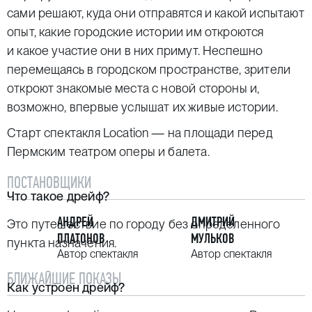
сами решают, куда они отправятся и какой испытают
опыт, какие городские истории им откроются
и какое участие они в них примут. Неспешно
перемещаясь в городском пространстве, зрители
откроют знакомые места с новой стороны и,
возможно, впервые услышат их живые истории.
Старт спектакля Location — на площади перед
Пермским театром оперы и балета.
ПОСТАНОВЩИКИ
Что такое дрейф?
АНДРЕЙ
ДМИТРИЙ
Это путешествие по городу без определенного
ПЛАТОНОВ
МУЛЬКОВ
пункта назначения.
Автор спектакля
Автор спектакля
БЛИЖАЙШИЕ ПОКАЗЫ
Как устроен дрейф?