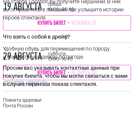
На старте Location вы получите наушники. В них
19 АВГУСТА
среда,
вы отправитесь в локации, где услышите истории
19:00–20:45
героев спектакля.
КУПИТЬ БИЛЕТ
ОСТАЛОСЬ 37
Что взять с собой в дрейф?
Удобную обувь для перемещения по городу
29 АВГУСТА
суббота,
и комфортную одежду по погоде.
15:00–16:45
Просим вас указывать контактные данные при
КУПИТЬ БИЛЕТ
ОСТАЛОСЬ 40
покупке билета, чтобы мы могли связаться с вами
СПОНСОРЫ ПРОЕКТА
в случае переноса показа спектакля.
Планета здоровья
Почта России