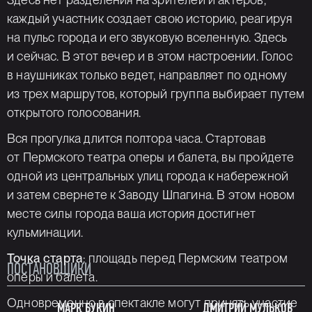
каждый участник создает свою историю, реагируя
на пульс города и его звуковую вселенную. Здесь
и сейчас. В этот вечер и в этом настроении. Голос
в наушниках только ведет, направляет по одному
из трех маршрутов, который группа выбирает путем
открытого голосования.
Вся прогулка длится полтора часа. Стартовав
от Пермского театра оперы и балета, вы пройдете
одной из центральных улиц города к набережной
и затем свернете к Заводу Шпагина. В этом новом
месте силы города ваша история достигнет
кульминации.
Точка старта
: площадь перед Пермским театром
ПОСТАНОВЩИКИ
оперы и балета.
Одновременно в спектакле могут принять участие
МАРК БУКИН
ДМИТРИЙ МУЛЬКОВ