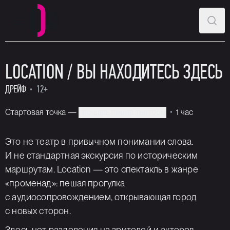
ГЛАВНОЕ МЕНЮ
ПОИ
Пермский театр оперы и балета
LOCATION / ВЫ НАХОДИТЕСЬ ЗДЕСЬ
ДРЕЙФ
12+
Стартовая точка —
площадь перед театром
1 час
Это не театр в привычном понимании слова.
И не стандартная экскурсия по историческим
маршрутам. Location — это спектакль в жанре
«променад»: пешая прогулка
с аудиосопровождением, открывающая город
с новых сторон.
Здесь нет разделения на зрителей и актеров,