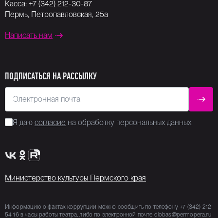
Касса:
+7 (342) 212-30-87
Пермь, Петропавловская, 25а
Написать нам
ПОДПИСАТЬСЯ НА РАССЫЛКУ
Электронная почта
ОТПР
Я даю
согласие
на обработку персональных данных
Сообщество VK
Группа в одноклассниках
Канал Rutube
Министерство культуры Пермского края
Информацию о фактах коррупции можно сообщить по телефону
+7 (342) 212
54 16
в часы работы театра, либо по электронной почте
dlobas@permopera.ru