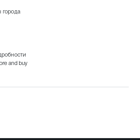
ы города
одробности
 more and buy