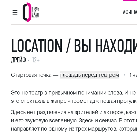
АФИША
ГЛАВНОЕ МЕНЮ
Пермский театр оперы и балета
LOCATION / ВЫ НАХОД
ДРЕЙФ
12+
Стартовая точка —
площадь перед театром
1 ч
Это не театр в привычном понимании слова. И не
это спектакль в жанре «променад»: пешая прогул
Здесь нет разделения на зрителей и актеров, каж
и его звуковую вселенную. Здесь и сейчас. В этот
направляет по одному из трех маршрутов, которы