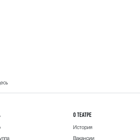
десь
А
О ТЕАТРЕ
о
История
уппа
Вакансии