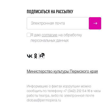
ПОДПИСАТЬСЯ НА РАССЫЛКУ
Электронная почта
ОТПРАВ
Я даю
согласие
на обработку
персональных данных
Сообщество VK
Группа в одноклассниках
Канал Rutube
Министерство культуры Пермского края
Информацию о фактах коррупции можно
сообщить по телефону
+7 (342) 212 54 16
в часы
работы театра, либо по электронной почте
dlobas@permopera.ru