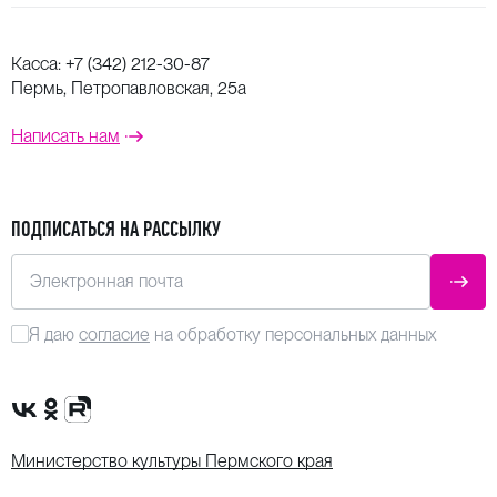
Касса:
+7 (342) 212-30-87
Пермь, Петропавловская, 25а
Написать нам
ПОДПИСАТЬСЯ НА РАССЫЛКУ
Электронная почта
ОТПР
Я даю
согласие
на обработку персональных данных
Сообщество VK
Группа в одноклассниках
Канал Rutube
Министерство культуры Пермского края