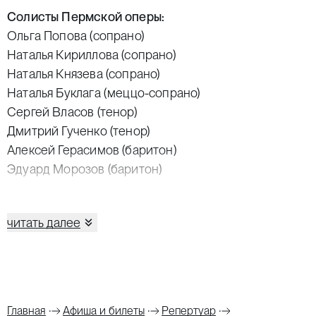
Солисты Пермской оперы:
Ольга Попова (сопрано)
Наталья Кириллова (сопрано)
Наталья Князева (сопрано)
Наталья Буклага (меццо-сопрано)
Сергей Власов (тенор)
Дмитрий Гученко (тенор)
Алексей Герасимов (баритон)
Эдуард Морозов (баритон)
Партия фортепиано:
Жанна Исхакова
читать далее
Флюра Мусина
Галина Знаменская
Эмилия Долгановская
Фатима Тайсаева
Главная
Афиша и билеты
Репертуар