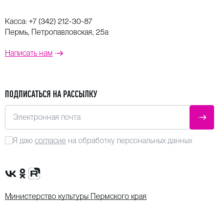
Касса:
+7 (342) 212-30-87
Пермь, Петропавловская, 25а
Написать нам
ПОДПИСАТЬСЯ НА РАССЫЛКУ
Электронная почта
ОТПР
Я даю
согласие
на обработку персональных данных
Сообщество VK
Группа в одноклассниках
Канал Rutube
Министерство культуры Пермского края