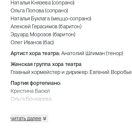
Наталья Князева (сопрано)
Ольга Попова (сопрано)
Наталья Буклага (меццо-сопрано)
Алексей Герасимов (баритон)
Эдуард Морозов (баритон)
Олег Иванов (бас)
Артист хора театра:
Анатолий Шлиман (тенор)
Женская группа хора театра
Главный хормейстер и дирижер: Евгений Воробье
Партия фортепиано:
Кристина Басюл
Ольга Бочкарева
Эмилия Долгановская
Галина Знаменская
читать далее
Жанна Исхакова
Флюра Мусина