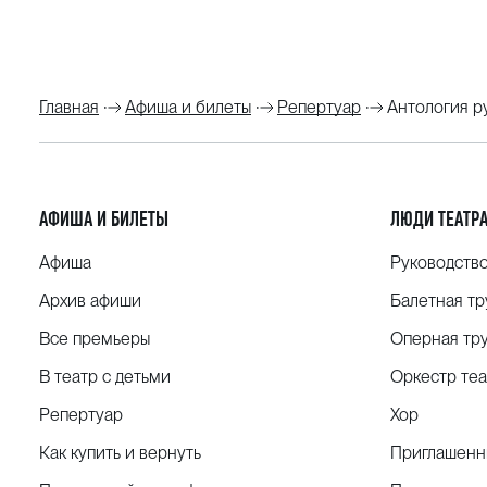
Альт:
Елена Родионова
Гитара:
Владимир Чалбаев
Главная
Афиша и билеты
Репертуар
Антология р
АФИША И БИЛЕТЫ
ЛЮДИ ТЕАТР
Афиша
Руководств
Архив афиши
Балетная тр
Все премьеры
Оперная тр
В театр с детьми
Оркестр теа
Репертуар
Хор
Как купить и вернуть
Приглашенн