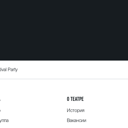
ival Party
А
О ТЕАТРЕ
о
История
уппа
Вакансии