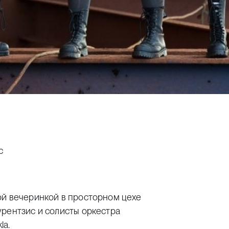
с
ой вечеринкой в просторном цехе
урентзис и солисты оркестра
la.