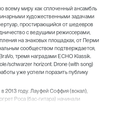
по всему миру как сплоченный ансамбль
рдинарными художественными задачами
епертуар, простирающийся от шедевров
удничество с ведущими режиссерами,
пления на знаковых площадках, от Перми
ональным сообществом подтверждается,
BraVo, тремя наградами ECHO Klassik.
/schwarzer horizont. Drone (with song)
работы уже успели поразить публику
в 2013 году. Лауфей Соффия (вокал),
ргрет Роса (бас-гитара) начинали
ных на подростковых комплексах. С тех
ing Dude, Drab Majesty, Placebo,
амого Роберта Смита из The Cure,
ьшие туры. Сегодня Kælan Mikla играют