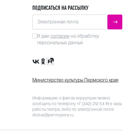
ПОДПИСАТЬСЯ НА РАССЫЛКУ
Электронная почта
ОТПРАВ
Я даю
согласие
на обработку
персональных данных
Сообщество VK
Группа в одноклассниках
Канал Rutube
Министерство культуры Пермского края
Информацию о фактах коррупции можно
сообщить по телефону
+7 (342) 212 54 16
в часы
работы театра, либо по электронной почте
dlobas@permopera.ru