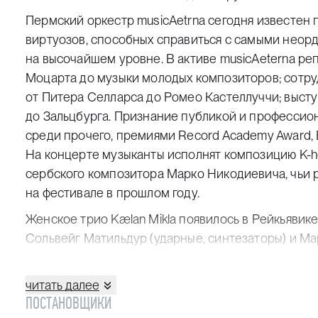
Пермский оркестр musicAetrna сегодня известен 
виртуозов, способных справиться с самыми нео
на высочайшем уровне. В активе musicAeterna р
Моцарта до музыки молодых композиторов; сотр
от Питера Селларса до Ромео Кастеллуччи; высту
до Зальцбурга. Признание публикой и професси
среди прочего, премиями Record Academy Award, 
На концерте музыканты исполнят композицию K-hole
сербского композитора Марко Никодиевича, чьи 
на фестивале в прошлом году.
Женское трио Kælan Mikla появилось в Рейкьявике 
Сольвейг Матильдур (ударные, синтезаторы) и Ма
с мрачных стихов и агрессивной музыки, замешан
пор исландской команде довелось делить сцену с K
читать далее
выступить на Meltdown Festival по приглашению с
ПОСТАНОВЩИКИ
записать три альбома и отправиться в первые бол