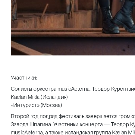
Участники:
Cолисты оркестра musicAeterna, Теодор Курентзи
Kaelan Mikla (Исландия)
«Интурист» (Москва)
Второй год подряд фестиваль завершается громк
Завода Шпагина. Участники концерта — Теодор К
musicAeterna, а также исландская группа Kælan Mik