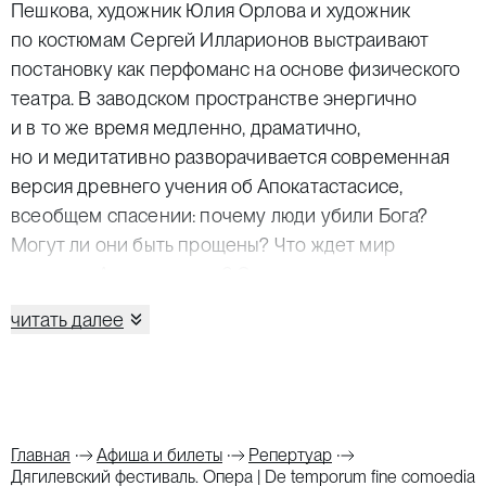
Пешкова, художник Юлия Орлова и художник
по костюмам Сергей Илларионов выстраивают
постановку как перфоманс на основе физического
театра. В заводском пространстве энергично
и в то же время медленно, драматично,
но и медитативно разворачивается современная
версия древнего учения об Апокатастасисе,
всеобщем спасении: почему люди убили Бога?
Могут ли они быть прощены? Что ждет мир
в момент Апокалипсиса? Спектакль по-новому
трактует вечные вопросы, но в основе своей строго
читать далее
следует идеям реформатора музыкального театра
Карла Орфа.
Карл Орф всю жизнь разрабатывал особый тип
театра, в котором синтезировал сравнительно
Главная
Афиша и билеты
Репертуар
простые музыкальные формы, якобы
Дягилевский фестиваль. Опера | De temporum fine comoedia