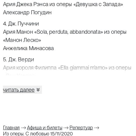
Ария Джека Рэнса из оперы «Девушка с Запада»
Александр Погудин
4. Дж. Пуччини
Ария Манон «Sola, perduta, abbandonata» из оперы
«Манон Леско»
Анжелика Минасова
5. Дж. Верди
Ария короля Филиппа «Ella giammai m’amo» из оперы
«Дон Карлос»
Гарри Агаджанян
читать далее
6. Ж. Массне
Ария Саломеи из оперы «Иродиада»
Ольга Попова
7. Ф. Чилеа
Главная
Афиша и билеты
Репертуар
Плач Федерико «È la solita storia del pastore»
Из оперы. С любовью 15/11/2020