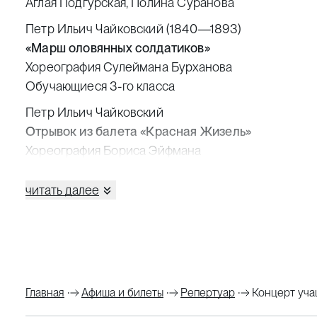
Аглая Подгурская, Полина Суранова
Петр Ильич Чайковский (1840—1893)
«Марш оловянных солдатиков»
Хореография Сулеймана Бурханова
Обучающиеся 3-го класса
Петр Ильич Чайковский
Отрывок из балета «Красная Жизель»
Хореография Бориса Эйфмана
Обучающиеся старших классов
читать далее
Цезарь Пуни
Фрагмент балета «Наяда и рыбак»
Хореография Юрия Бурлаки
Обучающиеся старших классов
Лео Делиб (1836—1891)
Главная
Афиша и билеты
Репертуар
Концерт уча
Утро из балета «Коппелия»