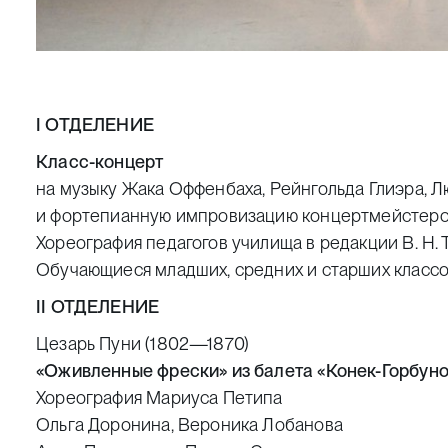
I ОТДЕЛЕНИЕ
Класс-концерт
на музыку Жака Оффенбаха, Рейнгольда Глиэра, Л
и фортепианную импровизацию концертмейстеро
Хореография педагогов училища в редакции В. Н. 
Обучающиеся младших, средних и старших класс
II ОТДЕЛЕНИЕ
Цезарь Пуни (1802—1870)
«Оживленные фрески» из балета «Конек-Горбуно
Хореография Мариуса Петипа
Ольга Доронина, Вероника Лобанова