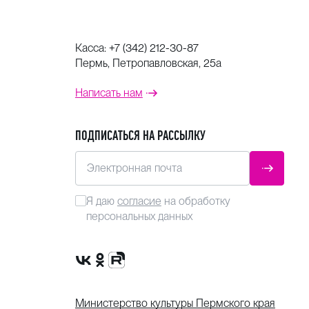
Касса:
+7 (342) 212-30-87
Пермь, Петропавловская, 25а
Написать нам
ПОДПИСАТЬСЯ НА РАССЫЛКУ
Электронная почта
ОТПРАВ
Я даю
согласие
на обработку
персональных данных
Сообщество VK
Группа в одноклассниках
Канал Rutube
Министерство культуры Пермского края