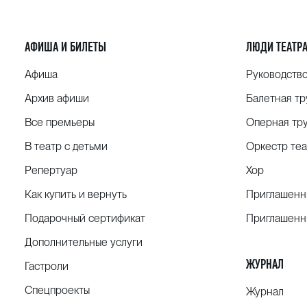
Хореография Александра Горского
Ольга Доронина и обучающиеся младших классов
Эдвард Хельстед (1816—1900)
АФИША И БИЛЕТЫ
ЛЮДИ ТЕАТР
«Фестиваль цветов в Дженцано»
Афиша
Руководств
Хореография Августа Бурнонвиля
Архив афиши
Балетная тр
София Мордвинова, Николай Ташкинов
и обучающиеся старших классов
Все премьеры
Оперная тр
Лео Делиб
В театр с детьми
Оркестр теа
Вальс часов из балета «Коппелия»
Репертуар
Хор
Хореография Александра Горского
Как купить и вернуть
Приглашенн
Студенты 2-го курса
Подарочный сертификат
Приглашенн
Петер Гертель (1817—1899)
Pas de deux из балета «Тщетная предосторожнос
Дополнительные услуги
Хореография Александра Горского
ЖУРНАЛ
Гастроли
Анна Черткова и Михаил Мавлянов
Спецпроекты
Журнал
Цезарь Пуни