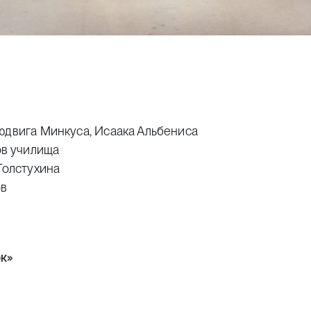
юдвига Минкуса, Исаака Альбениса
в училища
Толстухина
ов
к»