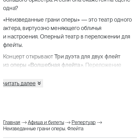
одна?
«Неизведанные грани оперы» — это театр одного
актера, виртуозно меняющего обличья
и настроения. Оперный театр в переложении для
флейты.
Концерт открывают
Три дуэта для двух флейт
из оперы «Волшебная флейта»
. Переложение
моцартовского шедевра для духовых появилось
на следующий год после премьеры. На то был
читать далее
спрос: в конце XVIII века флейта была одним
из самых популярных домашних инструментов.
В исполнении двух флейт прозвучат три номера,
центральной фигурой которых в опере Моцарта
Главная
Афиша и билеты
Репертуар
является простодушный весельчак Папагено.
Неизведанные грани оперы. Флейта
Совсем иного характера
Фантазия на темы