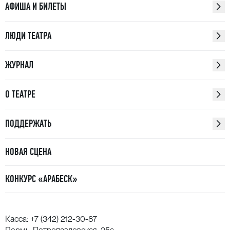
АФИША И БИЛЕТЫ
самого Римского-Корсакова.
Партитура «Золотого петушка», прозванная
ЛЮДИ ТЕАТРА
Борисом Асафьевым «ослепительной мозаикой
драгоценных звукосочетаний», предусматривает
ЖУРНАЛ
возможность полярно различных интерпретаций
произведения. Трактовка дирижера Федора
О ТЕАТРЕ
Леднёва и ведущих солистов Пермской оперы —
очередная попытка разгадать загадку творческого
завещания Римского-Корсакова.
ПОДДЕРЖАТЬ
НОВАЯ СЦЕНА
КОНКУРС «АРАБЕСК»
Касса:
+7 (342) 212-30-87