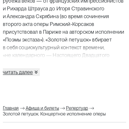
рубежа веков — от французских импрессионистов
и Рихарда Штрауса до Игоря Стравинского
и Александра Скрябина (во время сочинения
второго акта оперы Римский-Корсаков
присутствовал в Париже на авторском исполнении
«Поэмы экстаза»). «Золотой петушок» вбирает
в себя социокультурный контекст времени,
«не календарного — Настоящего Двадцатого
Века» — в диапазоне от революции 1905 года
и студенческих волнений до массового увлечения
читать далее
психоанализом Фрейда (толкованию сновидений
посвящена одна из ключевых сцен первого акта
оперы). Одновременно в «Золотом петушке», как
в кривом зеркале, отражается вся история русского
Главная
Афиша и билеты
Репертуар
оперного театра XIX века — от «Руслана
Золотой петушок. Концертное исполнение оперы
и Людмилы» Глинки и «Бориса Годунова»
Мусоргского до «Князя Игоря» Бородина и «Садко»