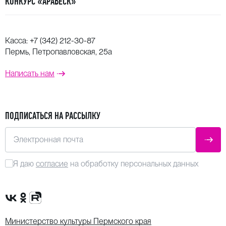
КОНКУРС «АРАБЕСК»
Касса:
+7 (342) 212-30-87
Пермь, Петропавловская, 25а
Написать нам
ПОДПИСАТЬСЯ НА РАССЫЛКУ
Электронная почта
ОТПР
Я даю
согласие
на обработку персональных данных
Сообщество VK
Группа в одноклассниках
Канал Rutube
Министерство культуры Пермского края