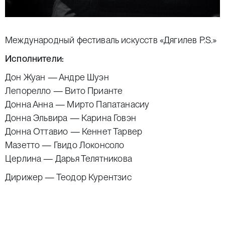
Международный фестиваль искусств «Дягилев P.S.»
Исполнители:
Дон Жуан —
Андре Шуэн
Лепорелло — Вито Прианте
Донна Анна — Мирто Папатанасиу
Донна Эльвира — Карина Говэн
Донна Оттавио — Кеннет Тарвер
Мазетто —
Гвидо Локонсоло
Церлина —
Дарья Телятникова
Дирижер —
Теодор Курентзис