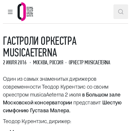
ГЛАВНОЕ МЕНЮ
ПОИ
Пермский театр оперы и балета
ГАСТРОЛИ ОРКЕСТРА
MUSICAETERNA
2 ИЮЛЯ 2016
МОСКВА, РОССИЯ
ОРКЕСТР MUSICAETERNA
Один из самых знаменитых дирижеров
современности Теодор Курентзис со своим
оркестром musicaAeterna 2 июля
в Большом зале
Московской консерватории
представит
Шестую
симфонию Густава Малера.
Теодор Курентзис, дирижер: