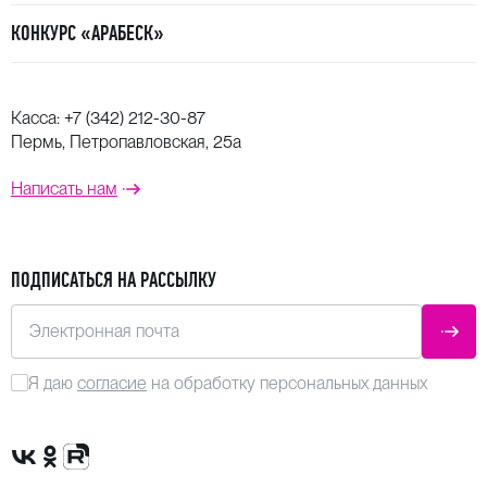
КОНКУРС «АРАБЕСК»
Касса:
+7 (342) 212-30-87
Пермь, Петропавловская, 25а
Написать нам
ПОДПИСАТЬСЯ НА РАССЫЛКУ
Электронная почта
ОТПР
Я даю
согласие
на обработку персональных данных
Сообщество VK
Группа в одноклассниках
Канал Rutube