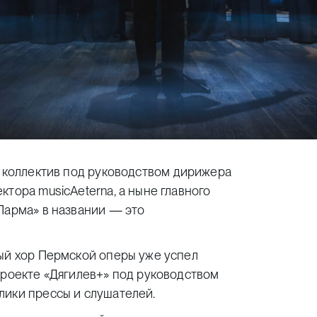
й коллектив под руководством дирижера
тора musicAeterna, а ныне главного
Парма» в названии — это
ный хор Пермской оперы уже успел
проекте «Дягилев+» под руководством
лики прессы и слушателей.