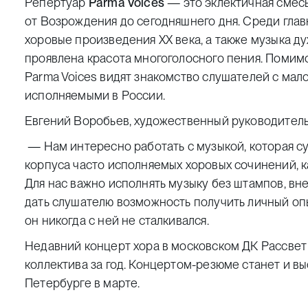
Репертуар
Parma Voices
— это эклектичная смесь
от Возрождения до сегодняшнего дня. Среди гла
хоровые произведения XX века, а также музыка ду
проявлена красота многоголосного пения. Помимо 
Parma Voices видят знакомство слушателей с мал
исполняемыми в России.
Евгений Воробьев, художественный руководител
— Нам интересно работать с музыкой, которая с
корпуса часто исполняемых хоровых сочинений, 
Для нас важно исполнять музыку без штампов, вн
дать слушателю возможность получить личный опы
он никогда с ней не сталкивался.
Недавний концерт хора в московском ДК Рассвет
коллектива за год. Концертом-резюме станет и в
Петербурге в марте.