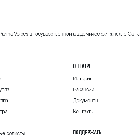
Parma Voices в Государственной академической капелле Санк
А
О ТЕАТРЕ
о
История
уппа
Вакансии
уппа
Документы
тра
Контакты
ПОДДЕРЖАТЬ
ые солисты