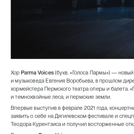
Хор
Parma Voices
(букв. «Голоса Пармы») — новы
и музыковеда Евгения Воробьева, в прошлом дирек
хормейстера Пермского театра оперы и балета. «
и темнохвойные леса, и пермские земли.
Впервые выступив в феврале 2021 года, концерт
заявить о себе на Дягилевском фестивале и спец
Теодора Курентзиса и получил восторженные отк