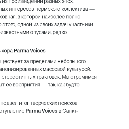
 из произведений разных эпох,
вных интересов пермского коллектива —
ховная, в которой наиболее полно
этого, одной из своих задач участники
оизвестными опусами, редко
ь хора
Parma Voices
:
уществует за пределами небольшого
канонизированных массовой культурой.
е стереотипных трактовок. Мы стремимся
т ее восприятия — так, как будто
 подвел итог творческих поисков
ыступление
Parma Voices
в Санкт-