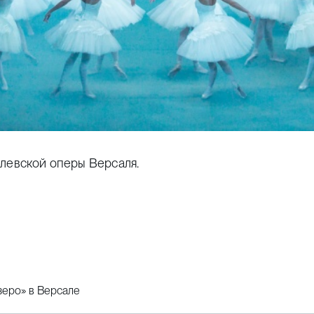
олевской оперы Версаля.
зеро» в Версале