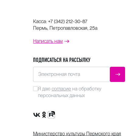
Касса:
+7 (342) 212-30-87
Пермь, Петропавловская, 25а
Написать нам
ПОДПИСАТЬСЯ НА РАССЫЛКУ
Электронная почта
ОТПРАВ
Я даю
согласие
на обработку
персональных данных
Сообщество VK
Группа в одноклассниках
Канал Rutube
Министерство культуры Пермского края