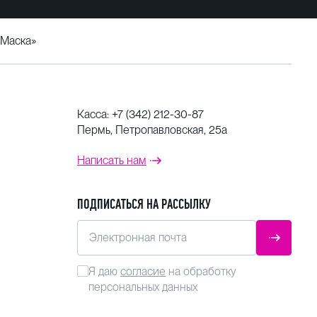
 Маска»
Касса:
+7 (342) 212-30-87
Пермь, Петропавловская, 25а
Написать нам
ПОДПИСАТЬСЯ НА РАССЫЛКУ
Электронная почта
ОТПРАВ
Я даю
согласие
на обработку
персональных данных