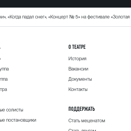
и», «Когда падал снег», «Концерт № 5» на фестивале «Золотая
А
О ТЕАТРЕ
о
История
уппа
Вакансии
уппа
Документы
тра
Контакты
ПОДДЕРЖАТЬ
ые солисты
ые постановщики
Стать меценатом
Стать другом