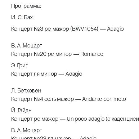
Программа:
И. С. Бах
Концерт №3 ре мажор (BWV 1054) — Adagio
В. А. Моцарт
Концерт №20 ре минор — Romance
Э. Григ
Концерт ля минор — Adagio
Л. Бетховен
Концерт №4 соль мажор — Andante con moto
Й. Гайдн
Концерт ре мажор — Un poco adagio (с каденцией
В. А. Моцарт
Концерт №23 ля мажор — Adagio