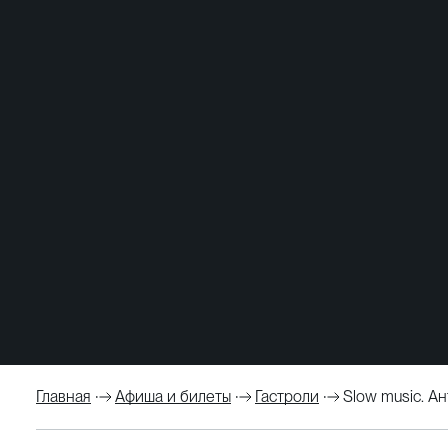
Главная
Афиша и билеты
Гастроли
Slow music. А