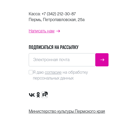
Касса:
+7 (342) 212-30-87
Пермь, Петропавловская, 25а
Написать нам
ПОДПИСАТЬСЯ НА РАССЫЛКУ
Электронная почта
ОТПРАВ
Я даю
согласие
на обработку
персональных данных
Сообщество VK
Группа в одноклассниках
Канал Rutube
Министерство культуры Пермского края