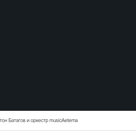
нтон Батагов и оркестр musicAeterna