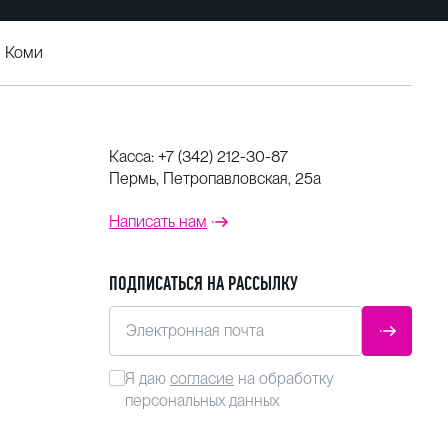
и Коми
Касса:
+7 (342) 212-30-87
Пермь, Петропавловская, 25а
Написать нам
ПОДПИСАТЬСЯ НА РАССЫЛКУ
Электронная почта
ОТПРАВ
Я даю
согласие
на обработку
персональных данных