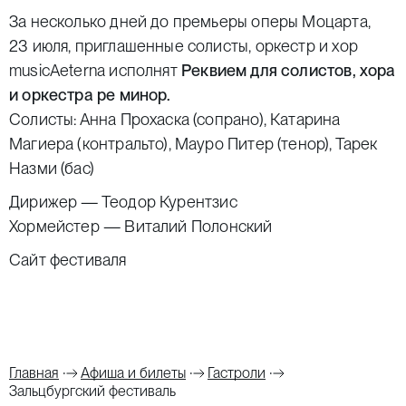
За несколько дней до премьеры оперы Моцарта,
23 июля, приглашенные солисты, оркестр и хор
musicAeterna исполнят
Реквием для солистов, хора
и оркестра ре минор
.
Солисты: Анна Прохаска (сопрано), Катарина
Магиера (контральто), Мауро Питер (тенор), Тарек
Назми (бас)
Дирижер —
Теодор Курентзис
Хормейстер —
Виталий Полонский
Сайт фестиваля
Главная
Афиша и билеты
Гастроли
Зальцбургский фестиваль