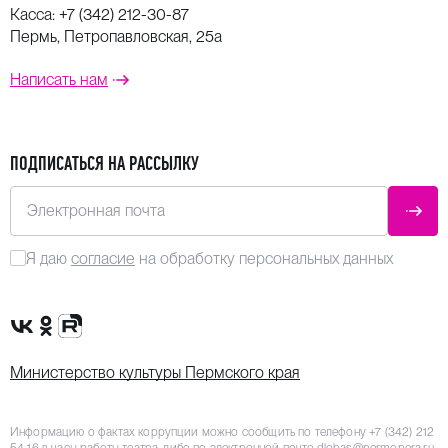
Касса:
+7 (342) 212-30-87
Пермь, Петропавловская, 25а
Написать нам
ПОДПИСАТЬСЯ НА РАССЫЛКУ
Электронная почта
ОТПР
Я даю
согласие
на обработку персональных данных
Сообщество VK
Группа в одноклассниках
Канал Rutube
Министерство культуры Пермского края
Информацию о фактах коррупции можно сообщить по телефону
+7 (342) 212