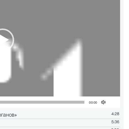
00:00
4:28
рганов»
5:36