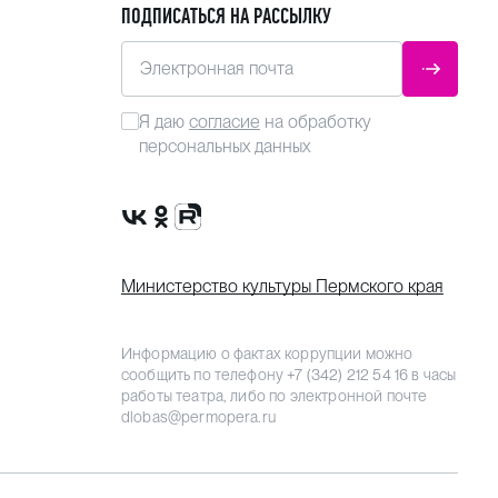
ПОДПИСАТЬСЯ НА РАССЫЛКУ
Электронная почта
ОТПРАВ
Я даю
согласие
на обработку
персональных данных
Сообщество VK
Группа в одноклассниках
Канал Rutube
Министерство культуры Пермского края
Информацию о фактах коррупции можно
сообщить по телефону
+7 (342) 212 54 16
в часы
работы театра, либо по электронной почте
dlobas@permopera.ru