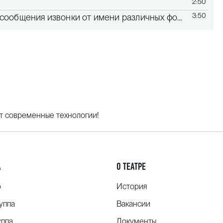
2:50
3:50
общения извонки от имени различных фондов»
т современные технологии!
А
О ТЕАТРЕ
о
История
уппа
Вакансии
уппа
Документы