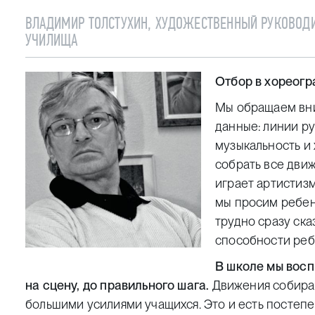
ВЛАДИМИР ТОЛСТУХИН, ХУДОЖЕСТВЕННЫЙ РУКОВОД
УЧИЛИЩА
Отбор в хореогр
Мы обращаем вни
данные: линии ру
музыкальность и
собрать все дви
играет артистизм
мы просим ребен
трудно сразу ска
способности ребе
В школе мы восп
на сцену, до правильного шага.
Движения собираю
большими усилиями учащихся. Это и есть постеп