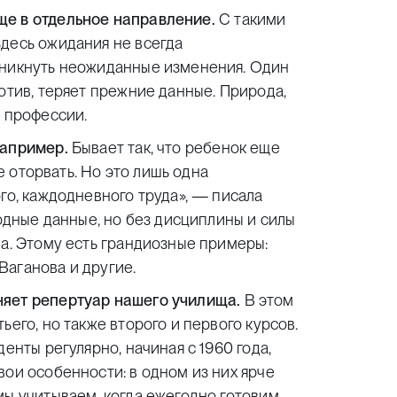
ще в отдельное направление.
С такими
здесь ожидания не всегда
зникнуть неожиданные изменения. Один
отив, теряет прежние данные. Природа,
й профессии.
например.
Бывает так, что ребенок еще
не оторвать. Но это лишь одна
го, каждодневного труда», — писала
родные данные, но без дисциплины и силы
на. Этому есть грандиозные примеры:
Ваганова и другие.
няет репертуар нашего училища.
В этом
ьего, но также второго и первого курсов.
енты регулярно, начиная с 1960 года,
вои особенности: в одном из них ярче
мы учитываем, когда ежегодно готовим