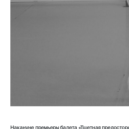
Накануне премьеры балета
«Тщетная предостор