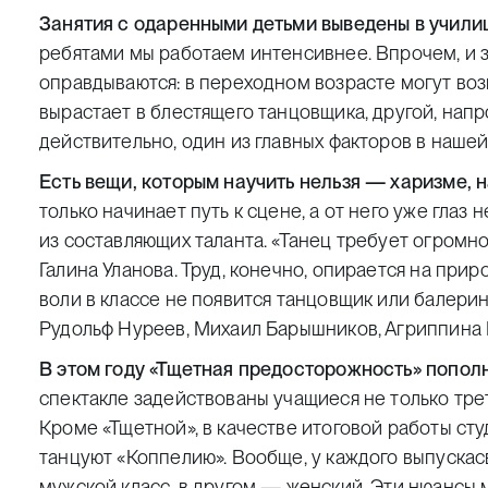
Занятия с одаренными детьми выведены в учили
ребятами мы работаем интенсивнее. Впрочем, и 
оправдываются: в переходном возрасте могут во
вырастает в блестящего танцовщика, другой, напр
действительно, один из главных факторов в наше
Есть вещи, которым научить нельзя — харизме, 
только начинает путь к сцене, а от него уже глаз 
из составляющих таланта. «Танец требует огромно
Галина Уланова. Труд, конечно, опирается на при
воли в классе не появится танцовщик или балери
Рудольф Нуреев, Михаил Барышников, Агриппина 
В этом году «Тщетная предосторожность» попол
спектакле задействованы учащиеся не только трет
Кроме «Тщетной», в качестве итоговой работы студ
танцуют «Коппелию». Вообще, у каждого выпускас
мужской класс, в другом — женский. Эти нюансы 