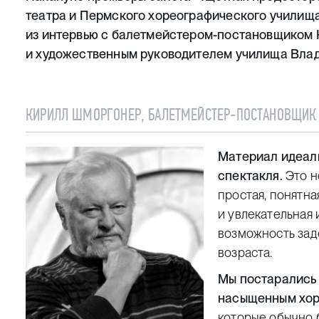
театра и Пермского хореографического училищ
из интервью с балетмейстером-постановщиком
и художественным руководителем училища Вла
КИРИЛЛ ШМОРГОНЕР, БАЛЕТМЕЙСТЕР-ПОСТАНОВЩИК
Материал идеаль
спектакля.
Это н
простая, понятна
и увлекательная и
возможность зад
возраста.
Мы постарались 
насыщенным хор
которые обычно 