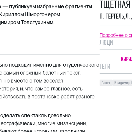
ТЩЕТНАЯ
а — публикуем избранные фрагменты
 Кириллом Шморгонером
П. ГЕРТЕЛЬ
,
Л.
димиром Толстухиным.
Подробнее о с
ЛЮДИ
КИРИ
но подходит именно для студенческого
ТЕГИ
е самый сложный балетный текст,
я, но вместе с тем веселая
балет
Владимир Т
стория, и, что самое главное, есть
ействовать в постановке ребят разного
сделать спектакль довольно
еографически
, многие мизансцены,
бывают более игровыми, заполнили