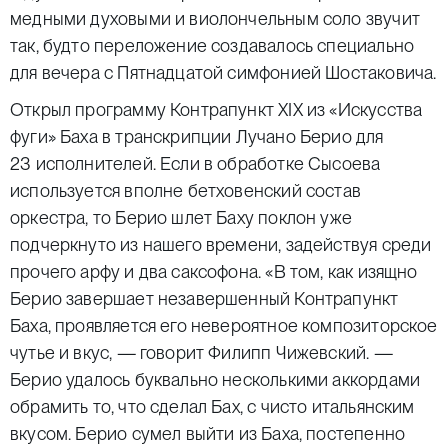
медными духовыми и виолончельным соло звучит
так, будто переложение создавалось специально
для вечера с Пятнадцатой симфонией Шостаковича.
Открыл программу Контрапункт XIX из «Искусства
фуги» Баха в транскрипции Лучано Берио для
23 исполнителей. Если в обработке Сысоева
используется вполне бетховенский состав
оркестра, то Берио шлет Баху поклон уже
подчеркнуто из нашего времени, задействуя среди
прочего арфу и два саксофона. «В том, как изящно
Берио завершает незавершенный Контрапункт
Баха, проявляется его невероятное композиторское
чутье и вкус, — говорит Филипп Чижевский. —
Берио удалось буквально несколькими аккордами
обрамить то, что сделал Бах, с чисто итальянским
вкусом. Берио сумел выйти из Баха, постепенно