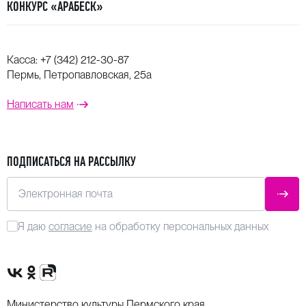
КОНКУРС «АРАБЕСК»
Касса:
+7 (342) 212-30-87
Пермь, Петропавловская, 25а
Написать нам
ПОДПИСАТЬСЯ НА РАССЫЛКУ
Электронная почта
ОТПР
Я даю
согласие
на обработку персональных данных
Сообщество VK
Группа в одноклассниках
Канал Rutube
Министерство культуры Пермского края