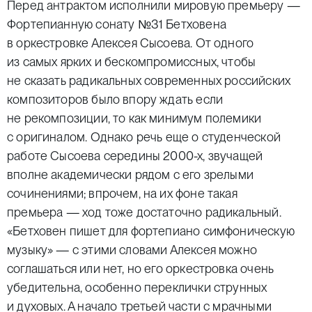
Перед антрактом исполнили мировую премьеру —
Фортепианную сонату №31 Бетховена
в оркестровке Алексея Сысоева. От одного
из самых ярких и бескомпромиссных, чтобы
не сказать радикальных современных российских
композиторов было впору ждать если
не рекомпозиции, то как минимум полемики
с оригиналом. Однако речь еще о студенческой
работе Сысоева середины 2000-х, звучащей
вполне академически рядом с его зрелыми
сочинениями; впрочем, на их фоне такая
премьера — ход тоже достаточно радикальный.
«Бетховен пишет для фортепиано симфоническую
музыку» — с этими словами Алексея можно
соглашаться или нет, но его оркестровка очень
убедительна, особенно переклички струнных
и духовых. А начало третьей части с мрачными