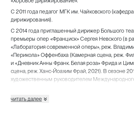
«Хоровое дирижирование».
С 2011 года педагог МГК им. Чайковского (кафед
дирижирования).
С 2014 года приглашенный дирижер Большого теат
премьеры опер «Франциск» Сергея Невского (в р
«Лаборатория современной оперы», реж. Владимир
«Перикола» Оффенбаха (Камерная сцена, реж. Фил
и «Дневник Анны Франк. Белая роза» Фрида и Ци
сцена, реж. Ханс-Йоахим Фрай, 2021). В сезоне 20
художественным руководителем Международного
музыки.
В 2016-м выступил художественным руководите
читать далее
фестиваля православного пения «Просветитель» (о
м — Международного фестиваля классической му
(Калининград).
С сезона 2024/25 — художественный руководите