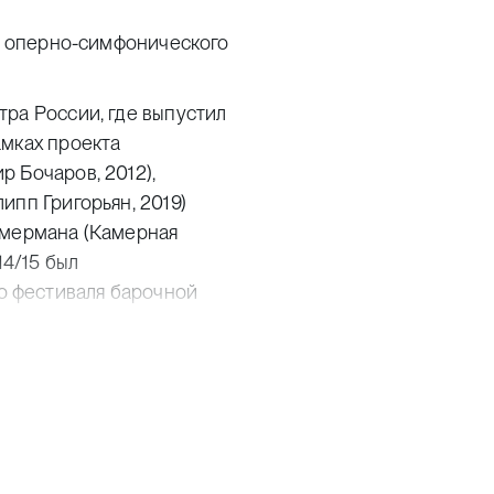
ра оперно-симфонического
ра России, где выпустил
амках проекта
 Бочаров, 2012),
ипп Григорьян, 2019)
ммермана (Камерная
14/15 был
 фестиваля барочной
лем Международного
стров Валаам), в 2021-
зыки «Кантата»
ль Государственного