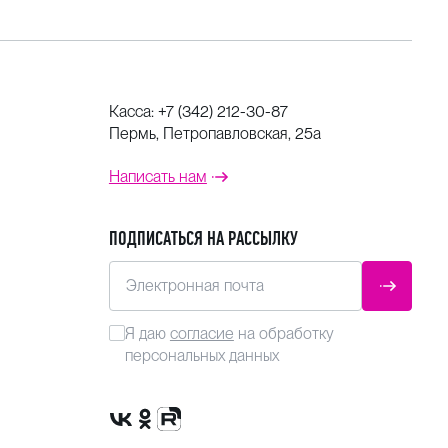
Касса:
+7 (342) 212-30-87
Пермь, Петропавловская, 25а
Написать нам
ПОДПИСАТЬСЯ НА РАССЫЛКУ
Электронная почта
ОТПРАВ
Я даю
согласие
на обработку
персональных данных
Сообщество VK
Группа в одноклассниках
Канал Rutube