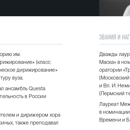
ЗВАНИЯ И НА
орию им.
Дважды лаур
ирижирование» (класс
Маска» в но
ическое дирижирование»
оратории «Т
туру вуза.
(Московский 
и Вл. И. Нем
ал ансамбль Questa
(Пермский те
ятельность в России
Лауреат Меж
в номинации
ителем и дирижером хора
Времени и Б
синых, также преподавал