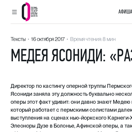
АФИША
ГЛАВНОЕ МЕНЮ
Пермский театр оперы и балета
Тексты
16 октября 2017
Время чтения: 8 мин
МЕДЕЯ ЯСОНИДИ: «РА
Директор по кастингу оперной труппы Пермског
Ясониди заняла эту должность буквально неско
оперы этот факт удивит: они давно знают Медею
который работает с пермскими солистами далек
выступления на сценах нью-йоркского Карнеги-
Элеоноры Дузе в Болонье, Афинской оперы, а т