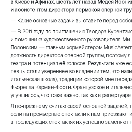
в Киеве и Афинах, шесть лет назад Медея Ясони
и ассистентом директора пермской оперной тру
— Какие основные задачи вы ставите перед собо
— В 2011 году по приглашению Теодора Курентзиса
и помощника художественного руководителя. Мы 
Полонским — главным хормейстером MusicAetern
должность директора оперной труппы, поэтому я
театра и потенциал её голосов. Результаты уже е
певцы стали увереннее во владении тем, что называ
итальянская школа), традиции которой мне перед
Фьорелла Кармен-Форти. Французское и итальян
улучшилось, что тоже важно, так как в репертуаре
Я по-прежнему считаю своей основной задачей, т
если на премьерные спектакли к нам приезжают 
в последующих спектаклях их успешно заменяют 