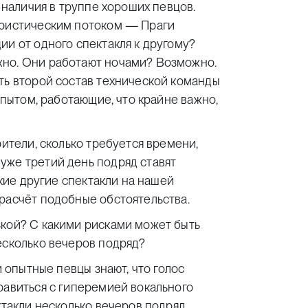
т наличия в труппе хороших певцов.
уристическим потоком — Праги
ии от одного спектакля к другому?
жно. Они работают ночами? Возможно.
ть второй состав технической команды
опытом, работающие, что крайне важно,
рители, сколько требуется времени,
уже третий день подряд ставят
акие другие спектакли на нашей
расчёт подобные обстоятельства.
зкой? С какими рисками может быть
есколько вечеров подряд?
и опытные певцы знают, что голос
равиться с гиперемией вокального
ктакли несколько вечеров подряд,