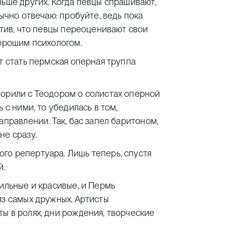
ньше других. Когда певцы спрашивают,
бычно отвечаю: пробуйте, ведь пока
отив, что певцы переоценивают свои
хорошим психологом.
т стать пермская оперная труппа
ворили с Теодором о солистах оперной
 с ними, то убедилась в том,
аправлении. Так, бас запел баритоном,
не сразу.
го репертуара. Лишь теперь, спустя
й.
сильные и красивые, и Пермь
из самых дружных. Артисты
ы в ролях, дни рождения, творческие