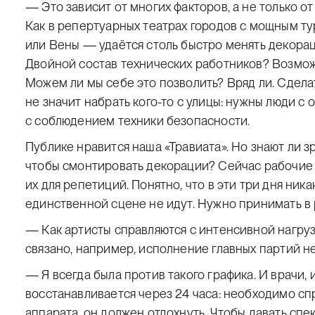
— Это зависит от многих факторов, а не только о
Как в репертуарных театрах городов с мощным т
или Вены — удаётся столь быстро менять декорац
Двойной состав технических работников? Возмо
Можем ли мы себе это позволить? Вряд ли. Сдела
не значит набрать кого-то с улицы: нужны люди с 
с соблюдением техники безопасности.
Публике нравится наша «Травиата». Но знают ли з
чтобы смонтировать декорации? Сейчас рабочие 
их для репетиций. Понятно, что в эти три дня ник
единственной сцене не идут. Нужно принимать в 
— Как артисты справляются с интенсивной нагру
связано, например, исполнение главных партий н
— Я всегда была против такого графика. И врачи, 
восстанавливается через 24 часа: необходимо сп
аппарата, он должен отдохнуть. Чтобы давать спе