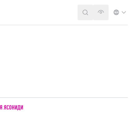
ПОИСК
ВЕРСИЯ ДЛЯ 
ЯЗЫК
Я ЯСОНИДИ