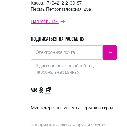
Касса:
+7 (342) 212-30-87
Пермь, Петропавловская, 25а
Написать нам
ПОДПИСАТЬСЯ НА РАССЫЛКУ
Электронная почта
ОТПРАВ
Я даю
согласие
на обработку
персональных данных
Сообщество VK
Группа в одноклассниках
Канал Rutube
Министерство культуры Пермского края
Информацию о фактах коррупции можно