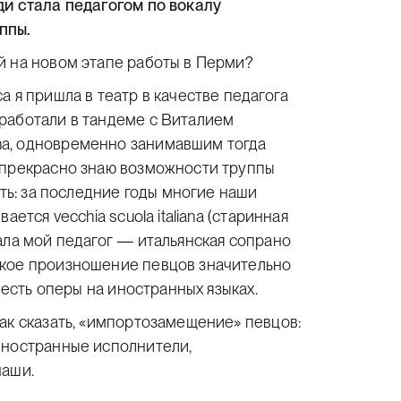
ди стала педагогом по вокалу
ппы.
й на новом этапе работы в Перми?
 я пришла в театр в качестве педагога
работали в тандеме с Виталием
a, одновременно занимавшим тогда
 прекрасно знаю возможности труппы
сть: за последние годы многие наши
ется vecchia scuola italiana (старинная
ала мой педагог — итальянская сопрано
ское произношение певцов значительно
 есть оперы на иностранных языках.
ак сказать, «импортозамещение» певцов:
иностранные исполнители,
наши.