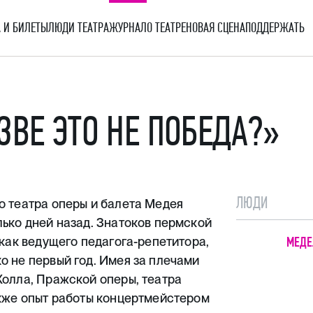
 И БИЛЕТЫ
ЛЮДИ ТЕАТРА
ЖУРНАЛ
О ТЕАТРЕ
НОВАЯ СЦЕНА
ПОДДЕРЖАТЬ
ЗВЕ ЭТО НЕ ПОБЕДА?»
ЛЮДИ
о театра оперы и балета Медея
лько дней назад. Знатоков пермской
 как ведущего педагога-репетитора,
МЕДЕ
о не первый год. Имея за плечами
Холла, Пражской оперы, театра
акже опыт работы концертмейстером