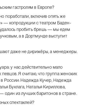
ьским гастролям в Европе?
но поработали, включив опять же
» — копродукции с театром Баден-
 удалось пробить брешь — мы едем
учковым, а в Дортмунде выступит
шают даже не дирижёры, а менеджеры.
уара: у нас действительно мало
 певцов. Я считаю, что группа женских
 в России: Надежда Кучер, Надежда
лья Буклага, Наталья Кириллова,
— один из лучших баритонов в стране.
рных спектаклей?