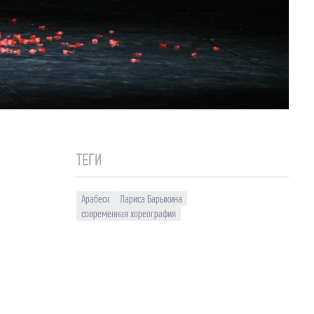
ТЕГИ
Арабеск
Лариса Барыкина
современная хореография