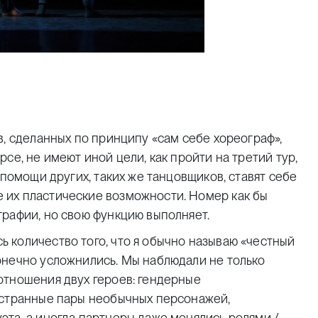
в, сделанных по принципу «сам себе хореограф»,
се, не имеют иной цели, как пройти на третий тур,
 помощи других, таких же танцовщиков, ставят себе
 их пластические возможности. Номер как бы
рафии, но свою функцию выполняет.
 количество того, что я обычно называю «честный
онечно усложнились. Мы наблюдали не только
отношения двух героев: гендерные
 странные пары необычных персонажей,
та, а иногда партнеры даже менялись ролями /