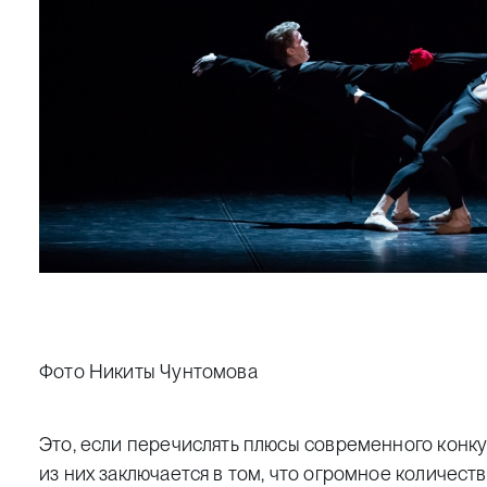
Фото Никиты Чунтомова
Это, если перечислять плюсы современного конкур
из них заключается в том, что огромное количес