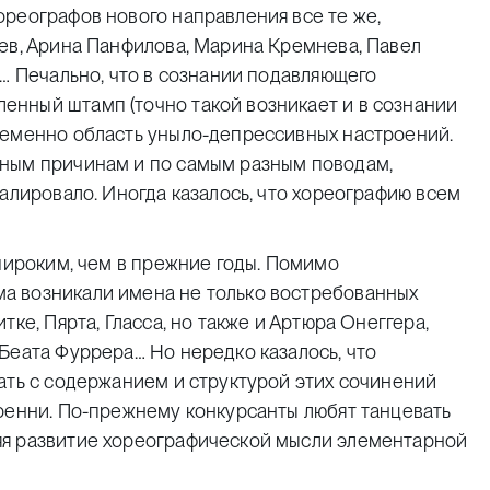
реографов нового направления все те же,
ев, Арина Панфилова, Марина Кремнева, Павел
й… Печально, что в сознании подавляющего
нный штамп (точно такой возникает и в сознании
ременно область уныло-депрессивных настроений.
тным причинам и по самым разным поводам,
валировало. Иногда казалось, что хореографию всем
 широким, чем в прежние годы. Помимо
а возникали имена не только востребованных
ке, Пярта, Гласса, но также и Артюра Онеггера,
Беата Фуррера… Но нередко казалось, что
ать с содержанием и структурой этих сочинений
кренни. По-прежнему конкурсанты любят танцевать
яя развитие хореографической мысли элементарной