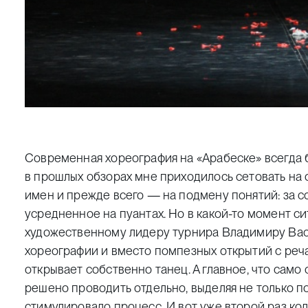
Современная хореография на «Арабеске» всегда 
в прошлых обзорах мне приходилось сетовать на 
имен и прежде всего — на подмену понятий: за 
усредненное на пуантах. Но в какой-то момент с
художественному лидеру турнира Владимиру Васи
хореографии и вместо помпезных открытий с реч
открывает собственно танец. А главное, что сам
решено проводить отдельно, выделяя не только п
стимулировало процесс. И вот уже второй раз ко