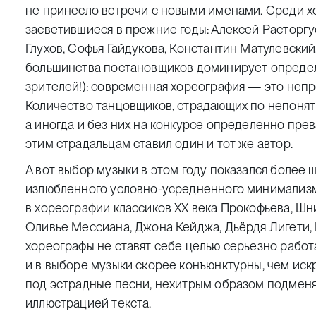
не принесло встречи с новыми именами. Среди хо
засветившиеся в прежние годы: Алексей Расторгу
Глухов, Софья Гайдукова, Константин Матулевски
большинства постановщиков доминирует определе
зрителей!): современная хореография — это неп
Количество танцовщиков, страдающих по непоня
а иногда и без них ­на конкурсе определенно пре
этим страдальцам ставил один и тот же автор.
А вот выбор музыки в этом году показался более
излюбленного условно-усредненного минимализм
в хореографии классиков ХХ века Прокофьева, Шнит
Оливье Мессиана, Джона Кейджа, Дьёрдя Лигети, 
хореографы не ставят себе целью серьезно работ
и в выборе музыки скорее конъюнктурны, чем ис
под эстрадные песни, нехитрым образом подмен
иллюстрацией текста.