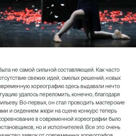
была не самой сильной составляющей. Как часто
отсутствие свежих идей, смелых решений, новых
современную хореографию здесь выдавали нечто
итуацию удалось переломить, конечно, благодаря
льеву. Во-первых, он стал проводить мастерские
ами и сидением жюри на сцене конкурс теперь
о соревнование в современной хореографии было
остановщиков, но и исполнителей. Все это очень
личество заявок от современных хореографов