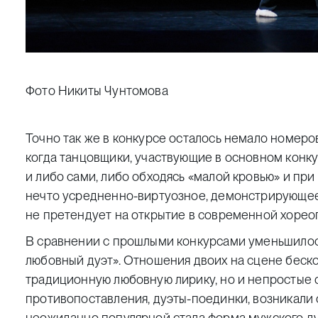
Фото Никиты Чунтомова
Точно так же в конкурсе осталось немало номеро
когда танцовщики, участвующие в основном конкур
и либо сами, либо обходясь «малой кровью» и при
нечто усредненно-виртуозное, демонстрирующее
не претендует на открытие в современной хореог
В сравнении с прошлыми конкурсами уменьшилось
любовный дуэт». Отношения двоих на сцене беск
традиционную любовную лирику, но и непростые 
противопоставления, дуэты-поединки, возникали
неожиданно популярной стала форма мужского дуэ