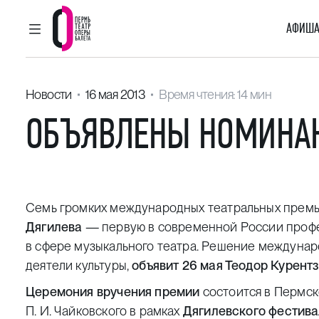
АФИША
ГЛАВНОЕ МЕНЮ
Пермский театр оперы и балета
Новости
16 мая 2013
Время чтения: 14 мин
ОБЪЯВЛЕНЫ НОМИНАН
Семь громких международных театральных премь
Дягилева
— первую в современной России профе
в сфере музыкального театра. Решение междунар
деятели культуры,
объявит 26 мая Теодор Курент
Церемония вручения премии
состоится в Пермск
П. И. Чайковского в рамках
Дягилевского фестива