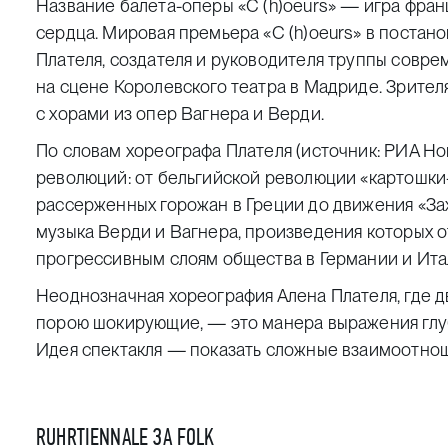
Название балета-оперы «С (h)oeurs» — игра фран
сердца. Мировая премьера «С (h)oeurs» в постан
Плателя, создателя и руководителя труппы совр
на сцене Королевского театра в Мадриде. Зрител
с хорами из опер Вагнера и Верди.
По словам хореографа Плателя (источник:
РИА Но
революций: от бельгийской революции «картошки-
рассерженных горожан в Греции до движения «Зах
музыка Верди и Вагнера, произведения которых 
прогрессивным слоям общества в Германии и Итал
Неоднозначная хореография Алена Плателя, где 
порою шокирующие, — это манера выражения глу
Идея спектакля — показать сложные взаимоотно
RUHRTIENNAL
E
ЗА
FOLK