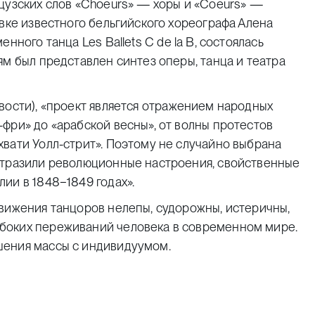
цузских слов «Choeurs» — хоры и «Coeurs» —
овке известного бельгийского хореографа Алена
еменного танца
Les Ballets C de la B
, состоялась
ям был представлен синтез оперы, танца и театра
вости
), «проект является отражением народных
фри» до «арабской весны», от волны протестов
вати Уолл-стрит». Поэтому не случайно выбрана
отразили революционные настроения, свойственные
ии в 1848−1849 годах».
движения танцоров нелепы, судорожны, истеричны,
боких переживаний человека в современном мире.
шения массы с индивидуумом.