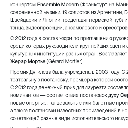
концертом
Ensemble Modern
(Франкфурт-на-Майне
современной музыки. 19 солистов из Аргентины, Б
Швейцарии и Японии представят пермской публик
танца, видеопроекции, ансамблевого и оркестров
С 2012 года в состав жюри по приглашению руков
среди которых руководители крупнейших сцен и ф
культурных институций разных стран. Возглавляе
Жерар Мортье
(
Gérard Mortier
).
Премия Дягилева была учреждена в 2003 году. С 
театральную постановку, премьера которой сост
С 2012 года денежный приз для лауреата составля
номинантов — соответствие постановок
духу Се
новые оперные, танцевальные или балетные прои
а также постановки известных произведений в н
сочетающей разные виды исполнительского искус