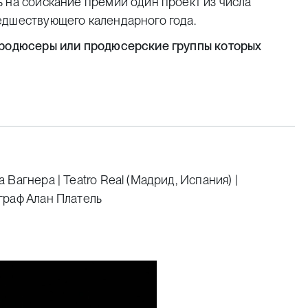
 на соискание премии один проект из числа
едшествующего календарного года.
 продюсеры или продюсерские группы которых
Вагнера | Teatro Real (Мадрид, Испания) |
граф Алан Платель