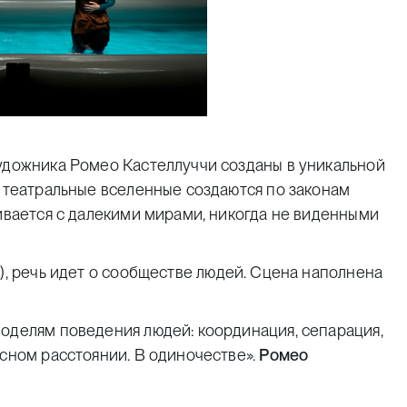
художника Ромео Кастеллуччи созданы в уникальной
о театральные вселенные создаются по законам
кивается с далекими мирами, никогда не виденными
), речь идет о сообществе людей. Сцена наполнена
моделям поведения людей: координация, сепарация,
асном расстоянии. В одиночестве».
Ромео