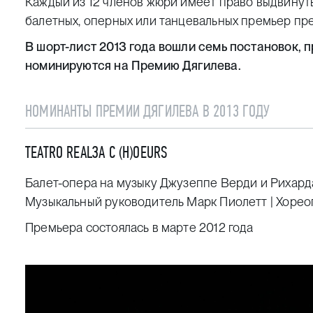
Каждый из 12 членов жюри имеет право выдвинуть
балетных, оперных или танцевальных премьер пр
В шорт-лист 2013 года вошли семь постановок,
номинируются на Премию Дягилева.
НОМИНАНТЫ ПРЕМИИ ДЯГИЛЕВА В 2013 ГОДУ
TEATRO REAL
ЗА
C (H)OEURS
Балет-опера на музыку Джузеппе Верди и Рихарда 
Музыкальный руководитель Марк Пиолетт | Хорео
Премьера состоялась в марте 2012 года