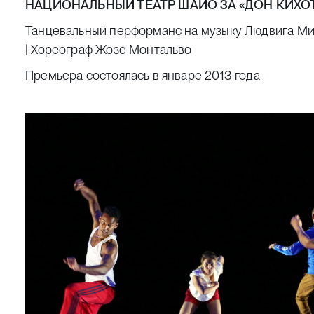
НАЦИОНАЛЬНЫЙ ТЕАТР ШАЙО ЗА «ДОН КИХОТ
Танцевальный перформанс на музыку Людвига Мин
| Хореограф Жозе Монтальво
Премьера состоялась в январе 2013 года