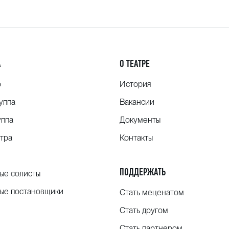
А
О ТЕАТРЕ
о
История
уппа
Вакансии
уппа
Документы
тра
Контакты
ПОДДЕРЖАТЬ
ые солисты
ые постановщики
Стать меценатом
Стать другом
Стать партнером