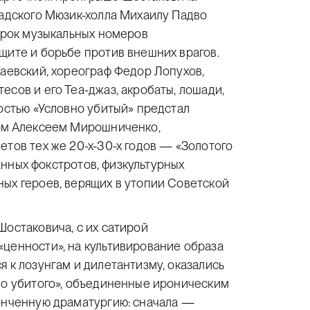
радского Мюзик-холла Михаилу Падво
сорок музыкальных номеров
щите и борьбе против внешних врагов.
наевский, хореограф Федор Лопухов,
сов и его Теа-джаз, акробаты, лошади,
ностью «Условно убитый» предстал
ном Алексеем Мирошниченко,
етов тех же 20-х-30-х годов — «Золотого
ранных фокстротов, физкультурных
ых героев, верящих в утопии Советской
Шостаковича, с их сатирой
«ценности», на культивирование образа
 к лозунгам и дилетантизму, оказались
но убитого», объединенные ироническим
конченную драматургию: сначала —