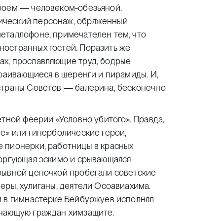
роем — человеком-обезьяной.
ический персонаж, обряженный
еталлофоне, примечателен тем, что
остранных гостей. Поразить же
х, прославляющие труд, бодрые
траивающиеся в шеренги и пирамиды. И,
страны Советов — балерина, бесконечно
етной феерии «Условно убитого». Правда,
е» или гиперболические герои,
 пионерки, работницы в красных
торгующая эскимо и срывающаяся
рывной цепочкой пробегали советские
еры, хулиганы, деятели Осоавиахима.
й в гимнастерке Бейбуржуев исполнял
учающую граждан химзащите.