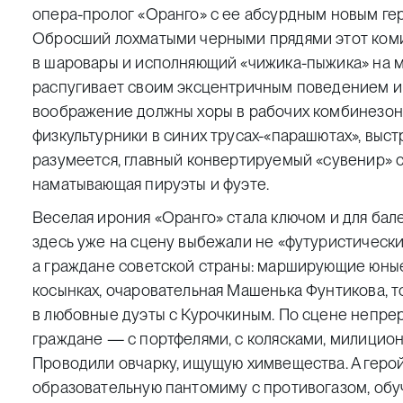
опера-пролог «Оранго» с ее абсурдным новым ге
Обросший лохматыми черными прядями этот ком
в шаровары и исполняющий «чижика-пыжика» на м
распугивает своим эксцентричным поведением ин
воображение должны хоры в рабочих комбинезона
физкультурники в синих трусах-«парашютах», выс
разумеется, главный конвертируемый «сувенир» 
наматывающая пируэты и фуэте.
Веселая ирония «Оранго» стала ключом и для бал
здесь уже на сцену выбежали не «футуристически
а граждане советской страны: марширующие юные
косынках, очаровательная Машенька Фунтикова, 
в любовные дуэты с Курочкиным. По сцене непре
граждане — с портфелями, с колясками, милицион
Проводили овчарку, ищущую химвещества. А геро
образовательную пантомиму с противогазом, об