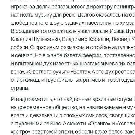
игрока, за долги обязавшегося директору ленинг
написать музыку для ревю. Долгов оказалось на 
злободневного шоу о задачах населения по химза
В создании того спектакля участвовали Исаак Ду
Клавдия Шульженко, Владимир Коралли, Леонид Уте
собаки. С красивым размахом и с той же актуаль
и сейчас. Но в жанре балета-феерии, поставлен
и впитавшей дух известных шостаковичевских бал
века», «Светлого ручья», «Болта». А это дух ресто
спартакиад, индустриальных ритмов и простодушн
страны.
И надо заметить, что найденные архивные опусы 
на современное общество, на навязываемые ему 
врага и девальвацию сложных смыслов, сводящихся
актуальными сейчас. А сюжеты «Оранго» и «Услов
«ретро» советской эпохи, обрели даже более за