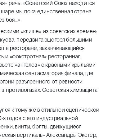
ая» речь: «Советский Союз находится
 шаре мы пока единственная страна
ез боя…»
ескими «клише» из советских времен:
ржуева, передвигающегося большими
ец в ресторане, заканчивающийся
сь и «фокстротная» ресторанная
рьете «ангелов» с красными крыльями
мическая фантасмагория финала, где
огони разъяренного от ревности
 в противогазах. Советская химзащита
улся к тому же в стильной сценической
-х годов с его индустриальной
енки, винты, болты, движущиеся
ческая вертикаль» Александры Экстер,