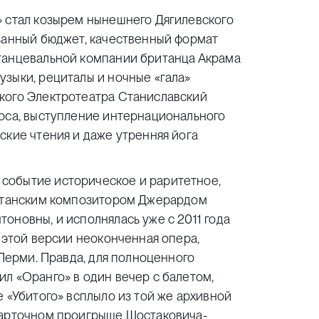
» стал козырем нынешнего Дягилевского
езанный бюджет, качественный формат
танцевальной компании британца Акрама
зыки, рециталы и ночные «гала»
кого Электротеатра Станиславский
лоса, выступление интернационального
ские чтения и даже утренняя йога
событие историческое и раритетное,
ританским композитором Джерардом
оновны, и исполнялась уже с 2011 года
 этой версии неоконченная опера,
 Перми. Правда, для полноценного
л «Оранго» в один вечер с балетом,
е «Убитого» всплыло из той же архивной
карточном проигрыше Шостаковича-