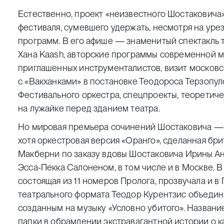
Естественно, проект «неизвестного Шостаковича
фестиваля, сумевшего удержать, несмотря на ур
программ. В его афише — знаменитый спектакль 
Хана Kaash, авторские программы современной му
приглашенных инструменталистов, визит московс
с «Вакханками» в постановке Теодороса Терзопу
Фестивального оркестра, спецпроекты, теоретиче
на лужайке перед зданием театра.
Но мировая премьера сочинений Шостаковича — 
хотя оркестровая версия «Оранго», сделанная б
Макберни по заказу вдовы Шостаковича Ирины Ант
Эсса-Пекка Салоненом, в том числе и в Москве. В
состоящая из 11 номеров Пролога, прозвучала и в
театрального формата Теодор Курентзис объедини
созданным на музыку «Условно убитого». Названи
папки в обрамлении экстравагантной истории о 