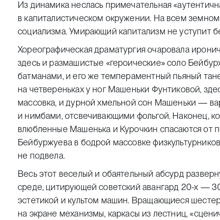
Из динамика неслась примечательная «аутентичн
в капиталистическом окружении. На всем земном
социализма. Умирающий капитализм не уступит б
Хореографическая драматургия очаровала иронич
здесь и размашистые «героические» соло Бейбу
батманами, и его же темпераментный пьяный тан
на четвереньках у ног Машеньки Фунтиковой, зде
массовка, и дурной хмельной сон Машеньки — ва
и нимбами, отсвечивающими фольгой. Наконец, ко
влюбленные Машенька и Курочкин спасаются от п
Бейбуржуева в бодрой массовке физкультурников
не подвела.
Весь этот веселый и обаятельный абсурд разверн
среде, цитирующей советский авангард 20-х — 30
эстетикой и культом машин. Вращающиеся шестер
на экране механизмы, каркасы из лестниц, «сцени