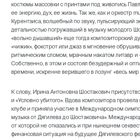
костюмы массовки с принтами под живопись Павл
ее энергию, дух, ее жизнь. Так же, как и оркестр
Курентзиса, волшебный по звуку, пульсирующий э
детальностью погружавший в музыку молодого Шо
«вольно дышавший» еще тогда композиторский дух
«чижик», фокстрот или джаз в мгновение обрушив
ритмическим сломом, мрачным накатом литавр и 
Собственно, в этом и состоял безудержный и опт
времени, искренне верившего в лозунг «весь мир 
К слову, Ирина Антоновна Шостакович присутств
и «Условно убитого». Вдова композитора провела
клубе и приняла участие в Международном симп
музыка от Дягилева до Шостаковича». Междунаро
от которой не отказались и при нынешнем секвес
финансовая ситуация на будущее Дягилевского фес