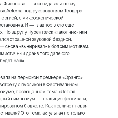
а Филонова — воссоздавали эпоху,
 musicAeterna под руководством Теодора
нергией, с микроскопической
стаковича. И — главное в его еще
. Но вдруг у Курентзиса «галопчик» или
ался страшной звуковой бездной,
— снова «выныривал» к бодрым мотивам.
имистичный драйв того далекого
будет наш».
овала на пермской премьере «Оранго»
 встречу с публикой в Фестивальном
озиуме, посвященном теме «Легкая
дный симпозиум — традиция фестиваля,
тированом бюджете. Как повлияет новая
тиваля? Это тема, актульная не только