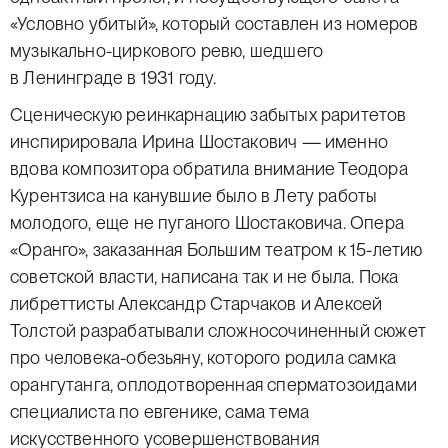
«Условно убитый», который составлен из номеров
музыкально-циркового ревю, шедшего
в Ленинграде в 1931 году.
Сценическую реинкарнацию забытых раритетов
инспирировала Ирина Шостакович — именно
вдова композитора обратила внимание Теодора
Курентзиса на канувшие было в Лету работы
молодого, еще не пуганого Шостаковича. Опера
«Оранго», заказанная Большим театром к 15-летию
советской власти, написана так и не была. Пока
либреттисты Александр Старчаков и Алексей
Толстой разрабатывали сложносочиненный сюжет
про человека-обезьяну, которого родила самка
орангутанга, оплодотворенная сперматозоидами
специалиста по евгенике, сама тема
искусственного усовершенствования