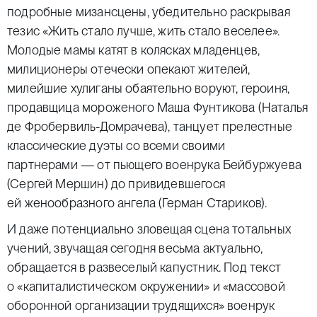
подробные мизансцены, убедительно раскрывая
тезис «Жить стало лучше, жить стало веселее».
Молодые мамы катят в колясках младенцев,
милиционеры отечески опекают жителей,
милейшие хулиганы обаятельно воруют, героиня,
продавщица мороженого Маша Фунтикова (Наталья
де Фробервиль-Домрачева), танцует прелестные
классические дуэты со всеми своими
партнерами — от пьющего военрука Бейбуржуева
(Сергей Мершин) до привидевшегося
ей женообразного ангела (Герман Стариков).
И даже потенциально зловещая сцена тотальных
учений, звучащая сегодня весьма актуально,
обращается в развеселый капустник. Под текст
о «капиталистическом окружении» и «массовой
оборонной организации трудящихся» военрук