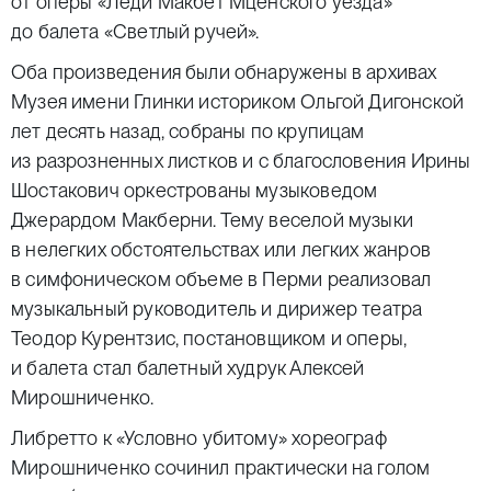
от оперы «Леди Макбет Мценского уезда»
до балета «Светлый ручей».
Оба произведения были обнаружены в архивах
Музея имени Глинки историком Ольгой Дигонской
лет десять назад, собраны по крупицам
из разрозненных листков и с благословения Ирины
Шостакович оркестрованы музыковедом
Джерардом Макберни. Тему веселой музыки
в нелегких обстоятельствах или легких жанров
в симфоническом объеме в Перми реализовал
музыкальный руководитель и дирижер театра
Теодор Курентзис, постановщиком и оперы,
и балета стал балетный худрук Алексей
Мирошниченко.
Либретто к «Условно убитому» хореограф
Мирошниченко сочинил практически на голом