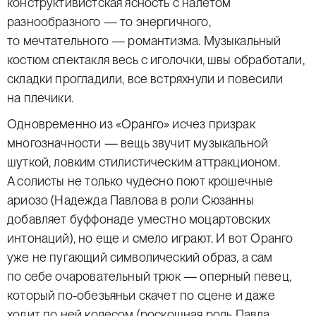
конструктивистская ясность с налетом
разнообразного — то энергичного,
то мечтательного — романтизма. Музыкальный
костюм спектакля весь с иголочки, швы обработали,
складки прогладили, все встряхнули и повесили
на плечики.
Одновременно из «Оранго» исчез призрак
многозначности — вещь звучит музыкальной
шуткой, ловким стилистическим аттракционом.
А солисты не только чудесно поют крошечные
ариозо (Надежда Павлова в роли Сюзанны
добавляет буффонаде уместно моцартовских
интонаций), но еще и смело играют. И вот Оранго
уже не пугающий символический образ, а сам
по себе очаровательный трюк — оперный певец,
который по-обезьяньи скачет по сцене и даже
ходит по ней колесом (роскошная роль Павла