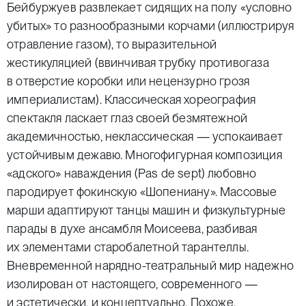
Бейбуржуев развлекает сидящих на полу «условно
убитых» то разнообразными корчами (иллюстрируя
отравление газом), то выразительной
жестикуляцией (ввинчивая трубку противогаза
в отверстие коробки или нецензурно грозя
империалистам). Классическая хореография
спектакля ласкает глаз своей безмятежной
академичностью, неклассическая — успокаивает
устойчивым дежавю. Многофигурная композиция
«адского» наваждения (Pas de sept) любовно
пародирует фокинскую «Шопениану». Массовые
марши адаптируют танцы машин и физкультурные
парады в духе ансамбля Моисеева, разбивая
их элементами старобалетной тарантеллы.
Вневременной нарядно-театральный мир надежно
изолирован от настоящего, современного —
и эстетически, и концептуально. Похоже,