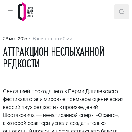
ГЛАВНОЕ МЕНЮ
ПОИ
Пермский театр оперы и балета
26 мая 2015
Время чтения: 9 мин
АТТРАКЦИОН НЕСЛЫХАННОЙ
РЕДКОСТИ
Сенсацией проходящего в Перми Дягилевского
фестиваля стали мировые премьеры сценических
версий двух редкостных произведений
Шостаковича — ненаписанной оперы «Оранго»,
к которой соавторы успели создать только
одноактный пролог, и несуществующего балета