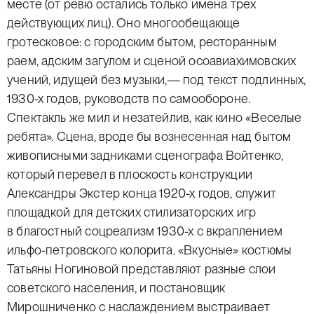
месте (от ревю остались только имена трех
действующих лиц). Оно многообещающе
гротесковое: с городским бытом, ресторанным
раем, адским загулом и сценой осоавиахимовских
учений, идущей без музыки,— под текст подлинных,
1930-х годов, руководств по самообороне.
Спектакль же мил и незатейлив, как кино «Веселые
ребята». Сцена, вроде бы вознесенная над бытом
живописными задниками сценографа Войтенко,
который перевел в плоскость конструкции
Александры Экстер конца 1920-х годов, служит
площадкой для детских стилизаторских игр
в благостный соцреализм 1930-х с вкраплением
ильфо-петровского колорита. «Вкусные» костюмы
Татьяны Ногиновой представляют разные слои
советского населения, и постановщик
Мирошниченко с наслаждением выстраивает