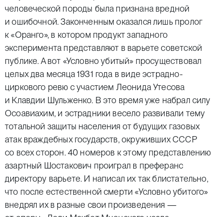
человеческой породы была признана вредной
и ошибочной. Законченным оказался лишь пролог
к «Оранго», в котором продукт западного
эксперимента представляют в варьете советской
публике. А вот «Условно убитый» просуществовал
целых два месяца 1931 года в виде эстрадно-
циркового ревю с участием Леонида Утесова
и Клавдии Шульженко. В это время уже набрал силу
Осоавиахим, и эстрадники весело развивали тему
тотальной защиты населения от будущих газовых
атак враждебных государств, окруживших СССР
со всех сторон. 40 номеров к этому представлению
азартный Шостакович проиграл в преферанс
директору варьете. И написал их так блистательно,
что после естественной смерти «Условно убитого»
внедрял их в разные свои произведения —