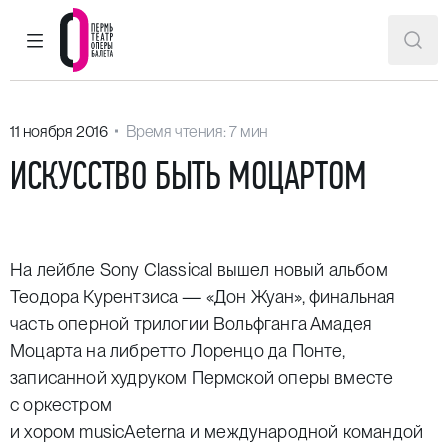
ГЛАВНОЕ МЕНЮ
ПОИ
Пермский театр оперы и балета
11 ноября 2016
Время чтения: 7 мин
ИСКУССТВО БЫТЬ МОЦАРТОМ
На лейбле
Sony Classical
вышел новый альбом
Теодора Курентзиса — «Дон Жуан», финальная
часть оперной трилогии Вольфганга Амадея
Моцарта на либретто Лоренцо да Понте,
записанной худруком Пермской оперы вместе
с оркестром
и хором
musicAeterna
и международной командой