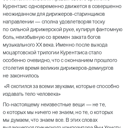
Курентзис одновременно движется в совершенно
неожиданном для дирижеров-старинщиков
направлении — сполна удовлетворяя тоску
по сильной дирижерской руке, купируя фантомную
боль, неизбывную со времен заката богов
музыкального ХХ века. Именно после выхода
моцартовской трилогии Курентзиса стало
особенно очевидно, что с окончанием прошлого
столетия время великих дирижеров-демиургов
не закончилось
«Я охотился за всеми звуками, которые способно
издавать тело человека»
По-настоящему неизвестные вещи — не те,
о которых мы ничего не знаем, но те, о которых
мы думаем, что знаем все. В этих словах
выдающегося греческого композитора Яни Христу