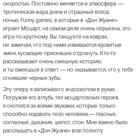
скоростью. Постоянно меняется и атмосфера —
тропическая жара днем и страшный холод
ночью.
Funny games
, в которые в «Дон Жуане»
играет Моцарт, на самом деле очень серьезны, это
игра по-крупному. Вы танцуете на коврах,
не замечая, что под ними извиваются ядовитые
змеи, кусающие присевших отдохнуть. Кто-то
рассказывают очень смешную историю,
и ты смеешься в ответ — но оказывается, что у тебя
сгнившие черные зубы.
Эту оперу я записывал с эндоскопом в руках.
Погружая его вглубь тел моцартовских героев,
я охотился за всеми звуками, которые только
способно издавать тело человека,— гласные,
согласные, дыхание, шепот, стон. Мне важно было
расслышать в «Дон Жуане» всю полноту