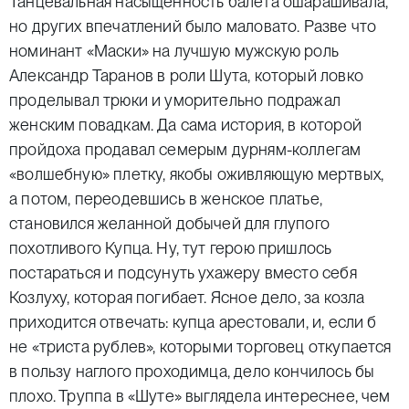
Танцевальная насыщенность балета ошарашивала,
но других впечатлений было маловато. Разве что
номинант «Маски» на лучшую мужскую роль
Александр Таранов в роли Шута, который ловко
проделывал трюки и уморительно подражал
женским повадкам. Да сама история, в которой
пройдоха продавал семерым дурням-коллегам
«волшебную» плетку, якобы оживляющую мертвых,
а потом, переодевшись в женское платье,
становился желанной добычей для глупого
похотливого Купца. Ну, тут герою пришлось
постараться и подсунуть ухажеру вместо себя
Козлуху, которая погибает. Ясное дело, за козла
приходится отвечать: купца арестовали, и, если б
не «триста рублев», которыми торговец откупается
в пользу наглого проходимца, дело кончилось бы
плохо. Труппа в «Шуте» выглядела интереснее, чем