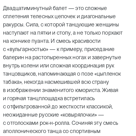
Двадцатиминутный балет — это сложные
сплетения телесных цепочек и диагональные
ракурсы. Сила, с которой танцующие женщины
наступают на пятки и стопу, а не только порхают
на кончике пуанта. И смесь красивости
с «вульгарностью» — к примеру, приседание
балерин на растопыренных ногах и завернутые
внутрь колени или сложная координация рук
танцовщиков, напоминающая о позе «цыпленок
табака», некогда насмешившей всю страну
в изображении знаменитого юмориста. Живая
и горячая танцплощадка встретилась
с отфильтрованной до жесткости классикой,
неожиданные русские «ковырялочки» —
с отголосками рок-н-ролла. Сочиняя эту смесь
аполлонического танца со спортивным