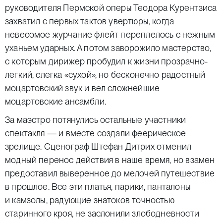
руководителя Пермской оперы Теодора Курентзиса
захватил с первых тактов увертюры, когда
невесомое журчание флейт переплелось с нежным
уханьем ударных. А потом заворожило мастерство,
с которым дирижер пробудил к жизни прозрачно-
легкий, слегка «сухой», но бесконечно радостный
моцартовский звук и вел сложнейшие
моцартовские ансамбли.
За маэстро потянулись остальные участники
спектакля — и вместе создали феерическое
зрелище. Сценограф Штефан Дитрих отменил
модный перенос действия в наше время, но взамен
предоставил выверенное до мелочей путешествие
в прошлое. Все эти платья, парики, панталоны
и камзолы, радующие знатоков точностью
старинного кроя, не заслонили злободневности