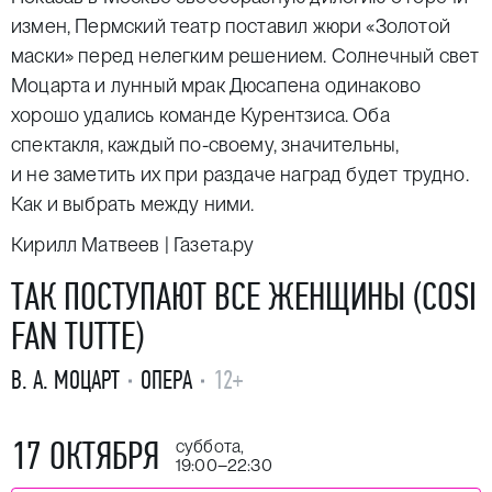
измен, Пермский театр поставил жюри «Золотой
маски» перед нелегким решением. Солнечный свет
Моцарта и лунный мрак Дюсапена одинаково
хорошо удались команде Курентзиса. Оба
спектакля, каждый по-своему, значительны,
и не заметить их при раздаче наград будет трудно.
Как и выбрать между ними.
Кирилл Матвеев | Газета.ру
ТАК ПОСТУПАЮТ ВСЕ ЖЕНЩИНЫ (COSI
FAN TUTTE)
В. А. МОЦАРТ
ОПЕРА
12+
17 ОКТЯБРЯ
суббота,
19:00–22:30