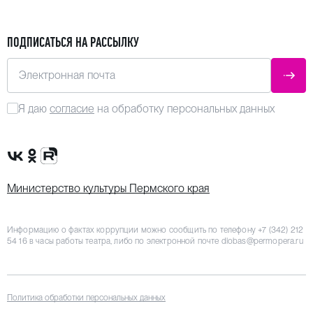
ПОДПИСАТЬСЯ НА РАССЫЛКУ
Электронная почта
ОТПР
Я даю
согласие
на обработку персональных данных
Сообщество VK
Группа в одноклассниках
Канал Rutube
Министерство культуры Пермского края
Информацию о фактах коррупции можно сообщить по телефону
+7 (342) 212
54 16
в часы работы театра, либо по электронной почте
dlobas@permopera.ru
Политика обработки персональных данных