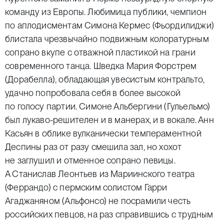
команду из Европы. Любимица публики, чемпион
по аплодисментам Симона Кермес (Фьордилиджи)
блистала чрезвычайно подвижным колоратурным
сопрано вкупе с отважной пластикой на грани
современного танца. Шведка Мария Форстрем
(Дорабелла), обладающая увесистым контральто,
удачно попробовала себя в более высокой
по голосу партии. Симоне Альбергини (Гульельмо)
был лукаво-решителен и в манерах, и в вокале. Анн
Касьян в облике вулканически темпераментной
Деспины раз от разу смешила зал, но хохот
не заглушил и отменное сопрано певицы.
А Станислав Леонтьев из Мариинского театра
(Феррандо) с пермским солистом Гарри
Агаджаняном (Альфонсо) не посрамили честь
российских певцов, на раз справившись с трудным