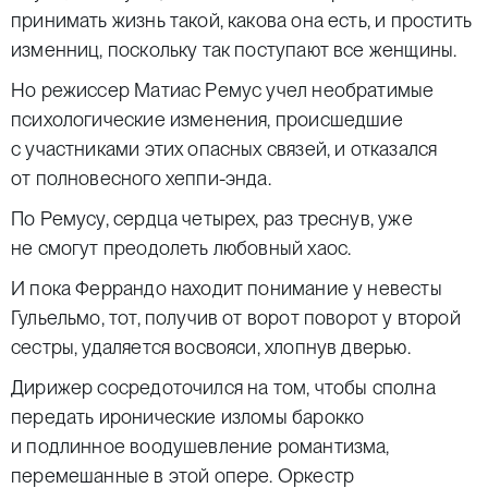
принимать жизнь такой, какова она есть, и простить
изменниц, поскольку так поступают все женщины.
Но режиссер Матиас Ремус учел необратимые
психологические изменения, происшедшие
с участниками этих опасных связей, и отказался
от полновесного хеппи-энда.
По Ремусу, сердца четырех, раз треснув, уже
не смогут преодолеть любовный хаос.
И пока Феррандо находит понимание у невесты
Гульельмо, тот, получив от ворот поворот у второй
сестры, удаляется восвояси, хлопнув дверью.
Дирижер сосредоточился на том, чтобы сполна
передать иронические изломы барокко
и подлинное воодушевление романтизма,
перемешанные в этой опере. Оркестр