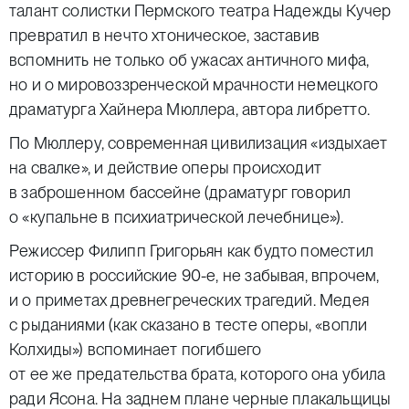
талант солистки Пермского театра Надежды Кучер
превратил в нечто хтоническое, заставив
вспомнить не только об ужасах античного мифа,
но и о мировоззренческой мрачности немецкого
драматурга Хайнера Мюллера, автора либретто.
По Мюллеру, современная цивилизация «издыхает
на свалке», и действие оперы происходит
в заброшенном бассейне (драматург говорил
о «купальне в психиатрической лечебнице»).
Режиссер Филипп Григорьян как будто поместил
историю в российские 90-е, не забывая, впрочем,
и о приметах древнегреческих трагедий. Медея
с рыданиями (как сказано в тесте оперы, «вопли
Колхиды») вспоминает погибшего
от ее же предательства брата, которого она убила
ради Ясона. На заднем плане черные плакальщицы