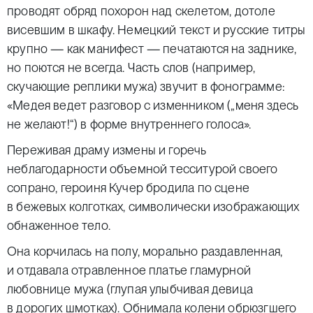
проводят обряд похорон над скелетом, дотоле
висевшим в шкафу. Немецкий текст и русские титры
крупно — как манифест — печатаются на заднике,
но поются не всегда. Часть слов (например,
скучающие реплики мужа) звучит в фонограмме:
«Медея ведет разговор с изменником („меня здесь
не желают!“) в форме внутреннего голоса».
Переживая драму измены и горечь
неблагодарности объемной тесситурой своего
сопрано, героиня Кучер бродила по сцене
в бежевых колготках, символически изображающих
обнаженное тело.
Она корчилась на полу, морально раздавленная,
и отдавала отравленное платье гламурной
любовнице мужа (глупая улыбчивая девица
в дорогих шмотках). Обнимала колени обрюзгшего