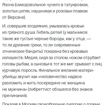
Язона (самодовольное чучело в татуировках,
золотых цепях, наушниках и розовых плавках
от Версаче).
И, совершив злодеяние, умывалась кровью
из грязного душа. Гибель детей (у мальчиков
такие же густые черные бороды, как у отца, —
то ли древние греки, то ли современные
этнические бандиты) показана без кровавых
излишеств: Медея, сидя за столом, ножом отрубает
головы рыбам, а сыновья в тот же миг срывают с лиц
курчавую поросль. Финальное желание матери-
убийцы звучит как «человечество надвое
разломить и жить посередине не женщина
не мужчина» (либреттист обошелся без знаков
препинания).
Показав в Москве своеобразную дилогию о горечи