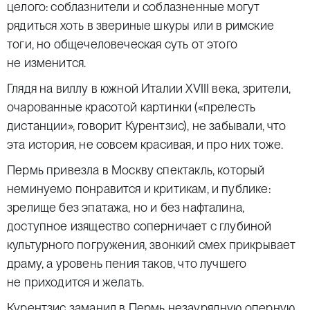
целого: соблазнители и соблазненные могут
рядиться хоть в звериные шкуры или в римские
тоги, но общечеловеческая суть от этого
не изменится.
Глядя на виллу в южной Италии XVIII века, зрители,
очарованные красотой картинки («прелесть
дистанции», говорит Курентзис), не забывали, что
эта история, не совсем красивая, и про них тоже.
Пермь привезла в Москву спектакль, который
неминуемо понравится и критикам, и публике:
зрелище без эпатажа, но и без нафталина,
доступное изящество соперничает с глубиной
культурного погружения, звонкий смех прикрывает
драму, а уровень пения таков, что лучшего
не приходится и желать.
Курентзис заманил в Пермь незаурядную оперную