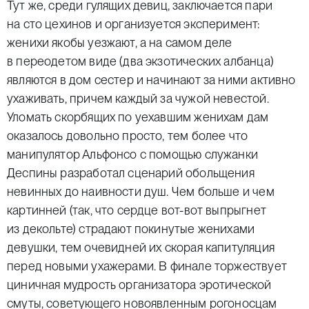
Тут же, среди гулящих девиц, заключается пари
на сто цехинов и организуется эксперимент:
женихи якобы уезжают, а на самом деле
в переодетом виде (два экзотических албанца)
являются в дом сестер и начинают за ними активно
ухаживать, причем каждый за чужой невестой.
Уломать скорбящих по уехавшим женихам дам
оказалось довольно просто, тем более что
манипулятор Альфонсо с помощью служанки
Деспины разработал сценарий обольщения
невинных до наивности душ. Чем больше и чем
картинней (так, что сердце вот-вот выпрыгнет
из декольте) страдают покинутые женихами
девушки, тем очевидней их скорая капитуляция
перед новыми ухажерами. В финале торжествует
циничная мудрость организатора эротической
смуты, советующего новоявленным рогоносцам