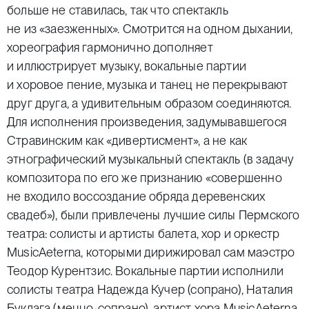
больше не ставилась, так что спектакль
не из «заезженных». Смотрится на одном дыхании,
хореография гармонично дополняет
и иллюстрирует музыку, вокальные партии
и хоровое пение, музыка и танец не перекрывают
друг друга, а удивительным образом соединяются.
Для исполнения произведения, задумывавшегося
Стравинским как «дивертисмент», а не как
этнографический музыкальный спектакль (в задачу
композитора по его же признанию «совершенно
не входило воссоздание обряда деревенских
свадеб»), были привлечены лучшие силы Пермского
театра: солисты и артисты балета, хор и оркестр
MusicAeterna, которыми дирижировал сам маэстро
Теодор Курентзис. Вокальные партии исполнили
солисты театра Надежда Кучер (сопрано), Наталия
Буклага (меццо-сопрано), артист хора MusicAeterna