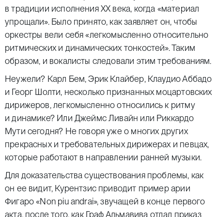
в традиции исполнения XX века, когда «материал
упрощали». Было принято, как заявляет он, чтобы
оркестры вели себя «легкомысленно относительно
ритмических и динамических тонкостей». Таким
образом, и вокалисты следовали этим требованиям.
Неужели? Карл Бем, Эрик Клайбер, Клаудио Аббадо
и Георг Шолти, несколько признанных моцартовских
дирижеров, легкомысленно относились к ритму
и динамике? Или Джеймс Ливайн или Риккардо
Мути сегодня? Не говоря уже о многих других
прекрасных и требовательных дирижерах и певцах,
которые работают в направлении ранней музыки.
Для доказательства существования проблемы, как
он ее видит, Курентзис приводит пример арии
Фигаро «Non piu andrai», звучащей в конце первого
акта, после того, как Граф Альмавива отдал приказ