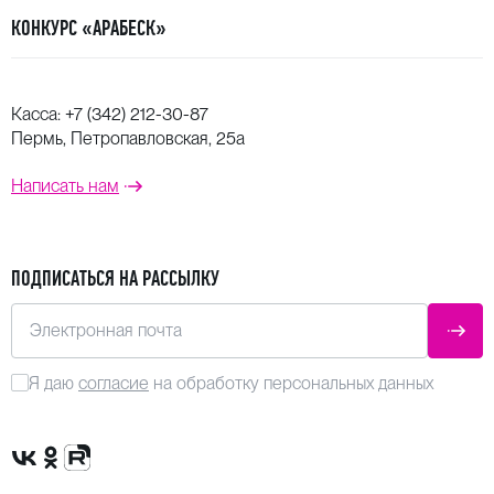
КОНКУРС «АРАБЕСК»
Касса:
+7 (342) 212-30-87
Пермь, Петропавловская, 25а
Написать нам
ПОДПИСАТЬСЯ НА РАССЫЛКУ
Электронная почта
ОТПР
Я даю
согласие
на обработку персональных данных
Сообщество VK
Группа в одноклассниках
Канал Rutube