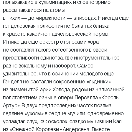
полыхающие в кульминациях и словно зримо
рассыпающиеся на атомы
в тихих — до миражности — эпизодах. Никогда еще
генделевская полифония не была так близка
к красоте какой-то надчеловеческой нормы.
И никогда еще оркестр с голосами хора
не составлял такого естественного в своей
прихотливости единства, где инструментальное
равно вокальному и наоборот. Самое
удивительное, что в сочинении молодого еще
Генделя не растаяли сокровенные «льдинки»
из знаменитой арии Холода, родом из написанной
полстолетием раньше оперы Перселла «Король
Артур». В двух предпоследних частях псалма
ледяные «уколы» в сердце мучили, одновременно
услаждая слух, как осколок, сладко мучивший Кая
из «Снежной Королевы» Андерсена. Вместе