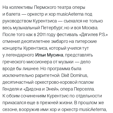
На коллективы Пермского театра оперы
и балета — оркестр и хор musicAeterna под
руководством Курентзиса — съехался не только
весь музыкальный Петербург, но и вся Москва.
После того как в 2011 году фестиваль «Дягилев P.S.»
отменил десятилетнее эмбарго на питерские
концерты Курентзиса, который учился тут
у легендарного
Ильи Мусина
, представлять
греческого миссионера от музыки — дело
вроде бы лишнее. Но программа была
исключительно раритетной: Dixit Dominus,
десятичастный оркестрово-хоровой псалом
Генделя и «Дидона и Эней», опера Перселла.
К обоим сочинениям Курентзис по отдельности
прикасался еще в прежней жизни. В прошлом же
сезоне, вооружив ими хор и оркестр musicAeterna,