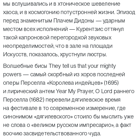
мы вслушивались и в хтоническое шевеление
хаоса, и в космогонию потустронней жизни. Эпизод
перед знаменитым Плачем Дидоны — ударным
местом всех исполнений — Курентзис оттянул
такой капроновой перегородкой звуковых
неопределимостей, что в зале на площади
Искусств, показалось, хрустнули люстры.
Волшебные бисы They tell us that your mighty
powers — самый скорбный из хоров последней
оперы Перселла «Королева индейцев» (1695)
и лирический антем Year My Prayer, O Lord раннего
Перселла (1682) перевели дягилевское время
на фестивале в то современное измерение, где
синонимом «дягилевского» стоило бы мыслить уже
не слова о «великом русском импресарио», а факт
воочию засвидетельствованного чуда.