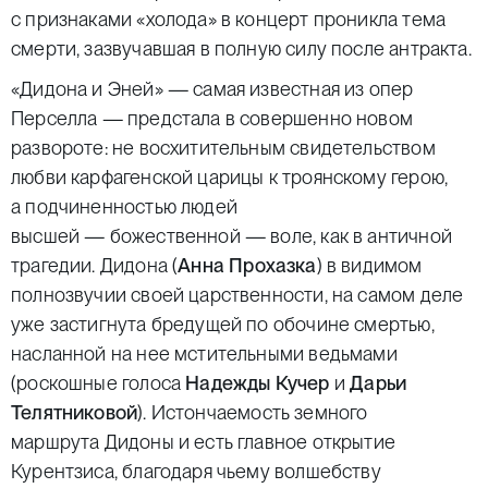
с признаками «холода» в концерт проникла тема
смерти, зазвучавшая в полную силу после антракта.
«Дидона и Эней» — самая известная из опер
Перселла — предстала в совершенно новом
развороте: не восхитительным свидетельством
любви карфагенской царицы к троянскому герою,
а подчиненностью людей
высшей — божественной — воле, как в античной
трагедии. Дидона (
Анна Прохазка
) в видимом
полнозвучии своей царственности, на самом деле
уже застигнута бредущей по обочине смертью,
насланной на нее мстительными ведьмами
(роскошные голоса
Надежды Кучер
и
Дарьи
Телятниковой
). Истончаемость земного
маршрута Дидоны и есть главное открытие
Курентзиса, благодаря чьему волшебству