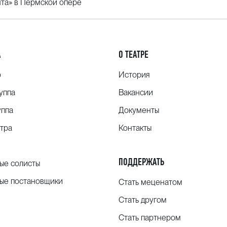
нта» в Пермской опере
А
О ТЕАТРЕ
о
История
уппа
Вакансии
уппа
Документы
тра
Контакты
ПОДДЕРЖАТЬ
ые солисты
ые постановщики
Стать меценатом
Стать другом
Стать партнером