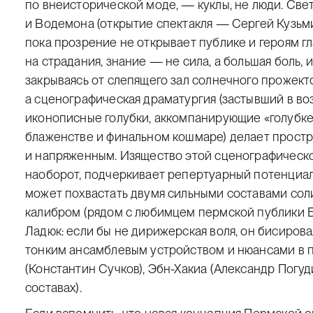
по внеисторической моде, — куклы, не люди. Све
и Водемона (открытие спектакля — Сергей Кузьми
пока прозрение не открывает публике и героям гл
на страдания, знание — не сила, а большая боль, 
закрываясь от слепящего зал солнечного прожекто
а сценографическая драматургия (застывший в воз
иконописные голубки, аккомпанирующие «голубке
блаженстве и финальном кошмаре) делает прост
и напряженным. Изящество этой сценографической
наоборот, подчеркивает репертуарный потенциал 
может похвастать двумя сильными составами сол
калибром (рядом с любимцем пермской публики 
Ладюк: если бы не дирижерская воля, он бисирова
тонким ансамблевым устройством и нюансами в п
(Константин Сучков), Эбн-Хакиа (Александр Погуд
составах).