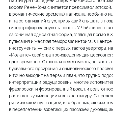
Партитура последней оперы Чайковского по драме
короля Рене» (она считается предсимволистской, 
в романтические времена) написана необычно как 
и на сегодняшний слух, привыкший слышать в по
гипертрофированную пышность. У Чайковского все
лаконичная одноактная форма, глядящая прямо в 
пульсация и жесткая тембровая интрига, в центр
инструменты — они с первых тактов увертюры, н
«Иоланте» свойства произведения для церковного
одновременно. Странная невесомость, легкость, 
буквального прозрения и символического просве
и точно выходит на первый план, что трудно подо
интерпретации редуцированы многие исполнител
фразировки, и форсированный вокал, и вольготно
растянуть кульминации и всю партитуру. С пред
ритмической пульсацией, в собранных, скорых те
в переплетении взбегающих пассажей духовых, а