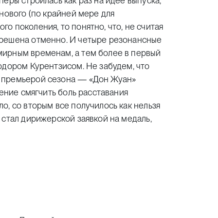
еры строилась как раз на идее выпуска,
нового (по крайней мере для
о поколения, то понятно, что, не считая
 решена отменно. И четыре резонансные
мирным временам, а тем более в первый
одором Курентзисом. Не забудем, что
 премьерой сезона — «Дон Жуан»
рение смягчить боль расставания
о, со вторым все получилось как нельзя
 стал дирижерской заявкой на медаль,