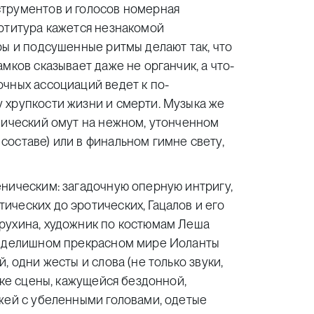
трументов и голосов номерная
артитура кажется незнакомой
ры и подсушенные ритмы делают так, что
мков сказывает даже не органчик, а что-
чных ассоциаций ведет к по-
 хрупкости жизни и смерти. Музыка же
мический омут на нежном, утонченном
оставе) или в финальном гимне свету,
еническим: загадочную оперную интригу,
ческих до эротических, Гацалов и его
рухина, художник по костюмам Леша
самделишном прекрасном мире Иоланты
, одни жесты и слова (не только звуки,
бке сцены, кажущейся бездонной,
жей с убеленными головами, одетые