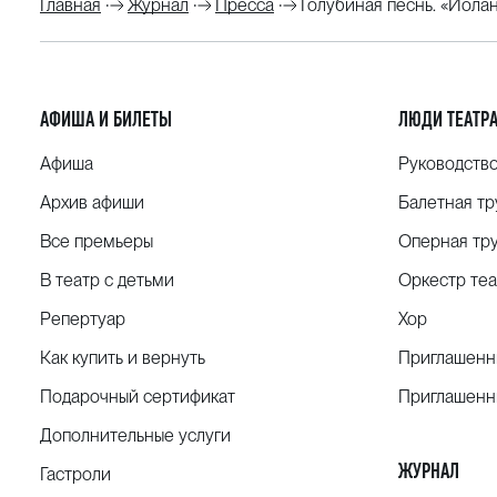
Главная
Журнал
Пресса
Голубиная песнь. «Иола
АФИША И БИЛЕТЫ
ЛЮДИ ТЕАТР
Афиша
Руководств
Архив афиши
Балетная тр
Все премьеры
Оперная тр
В театр с детьми
Оркестр теа
Репертуар
Хор
Как купить и вернуть
Приглашенн
Подарочный сертификат
Приглашенн
Дополнительные услуги
ЖУРНАЛ
Гастроли