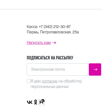
Касса:
+7 (342) 212-30-87
Пермь, Петропавловская, 25а
Написать нам
ПОДПИСАТЬСЯ НА РАССЫЛКУ
Электронная почта
ОТПРАВ
Я даю
согласие
на обработку
персональных данных
Сообщество VK
Группа в одноклассниках
Канал Rutube