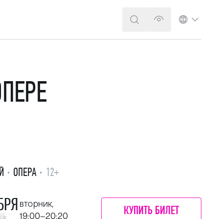
ПОИСК
ВЕРСИЯ ДЛЯ 
ЯЗЫК
ОПЕРЕ
Й
ОПЕРА
12+
БРЯ
вторник,
КУПИТЬ БИЛЕТ
19:00–20:20
в