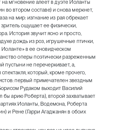
т на мгновение алеет в дуэте Иоланты
н во втором составе) и снова меркнет,
аза на мир: изгнание из рая обрекает
и зритель ощущает ее физически,
ра. История звучит ясно и просто,
духе дождь из роз, игрушечные птички,
 Иоланте» в ее сновидческом
ранство оперы поэтически разреженным
 пустыни не перечеркивает, а,
спектакля, который, кроме прочего,
истов: первый примечателен звездным
Борисом Рудаком выходит Василий
л бы арию Роберта), второй захватывает
артиях Иоланты, Водемона, Роберта
ин) и Рене (Гарри Агаджанян в обоих