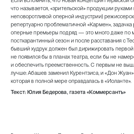
Если вспомнить, что новая концепция Пермской оп
что называется, «зрительской» продукции руками 
неповоротливой оперной индустрии) режиссерског
репертуарно проблематичной «Кармен», задачка
оперные премьеры подряд — это много даже по 
посткарантинный сезон и после расставания с Те
бывший худрук должен был дирижировать первой
не появился бы в планах театра, если бы не наме
и обеспечить преемственность. С первым не вышл
лучше: Абашев заменил Курентзиса, и «Дон Жуан»
которая в полной мере оправдалась в «Иоланте».
Текст:
Юлия Бедерова
, газета «Коммерсантъ»