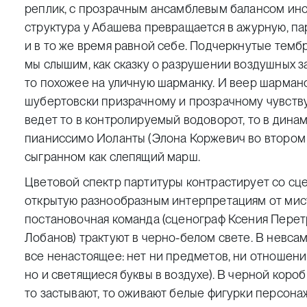
реплик, с прозрачным ансамблевым балансом инс
структура у Абашева превращается в ажурную, п
и в то же время равной себе. Подчеркнутые темб
мы слышим, как сказку о разрушении воздушных за
то похожее на уличную шарманку. И веер шармано
шубертовски призрачному и прозрачному чувству
ведет то в контролируемый водоворот, то в дина
пианиссимо Иоланты (Элона Коржевич во втором с
сыгранном как слепящий марш.
Цветовой спектр партитуры контрастирует со сц
открытую разнообразным интерпретациям от мисти
постановочная команда (сценограф Ксения Перет
Лобанов) трактуют в черно-белом свете. В нев
все ненастоящее: нет ни предметов, ни отношений
но и светящиеся буквы в воздухе). В черной коро
то застывают, то оживают белые фигурки персона