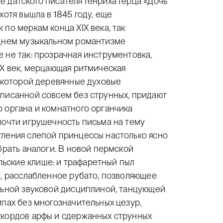
 датского писателя Генриха Герца «Дочь
хотя вышла в 1845 году, еще
по меркам конца XIX века, так
зднем музыкальном романтизме
 не так: прозрачная инструментовка,
XX век, мерцающая ритмическая
е которой деревянные духовые
аписанной совсем без струнных, придают
 органа и комнатного органчика
почти игрушечность письма на тему
тления слепой принцессы настолько ясно
брать аналоги. В новой пермской
ьские клише: и трафаретный пыл
е, расслабленное рубато, позволяющее
ельной звуковой дисциплиной, танцующей
мпах без многозначительных цезур,
ккордов арфы и сдержанных струнных