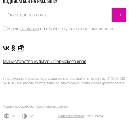
ПОДПИСАТЬСЯ НА РАССЫЛКУ
Электронная почта
ОТПР
Я даю
согласие
на обработку персональных данных
Сообщество VK
Группа в одноклассниках
Канал Rutube
Министерство культуры Пермского края
Информацию о фактах коррупции можно сообщить по телефону
+7 (342) 212
54 16
в часы работы театра, либо по электронной почте
dlobas@permopera.ru
Политика обработки персональных данных
СИСТЕМНАЯ ТЕМА
Сайт разработан
в Yep!, 2024
ЯЗЫК
ЦВЕТОВАЯ СХЕМА