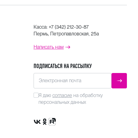
Касса:
+7 (342) 212-30-87
Пермь, Петропавловская, 25а
Написать нам
ПОДПИСАТЬСЯ НА РАССЫЛКУ
Электронная почта
ОТПРАВ
Я даю
согласие
на обработку
персональных данных
Сообщество VK
Группа в одноклассниках
Канал Rutube