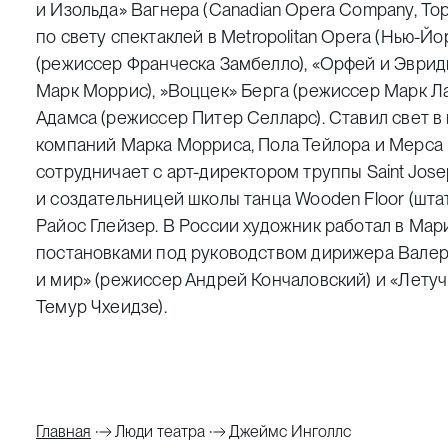
и Изольда» Вагнера (
Canadian Opera Company
, То
по свету спектаклей в
Metropolitan Opera
(Нью-Йор
(режиссер Франческа Замбелло), «Орфей и Эврид
Марк Моррис),
»
Воццек» Берга (режиссер Марк Ла
Адамса (режиссер Питер Селларс). Ставил свет в
компаний Марка Морриса, Пола Тейлора и Мерса
сотрудничает с арт-директором труппы
Saint Jose
и создательницей школы танца
Wooden Floor
(шта
Райос Глейзер. В России художник работал в Мар
постановками под руководством дирижера Валер
и мир» (режиссер Андрей Кончаловский) и «Лету
Темур Чхеидзе).
Главная
Люди театра
Джеймс Инголлс