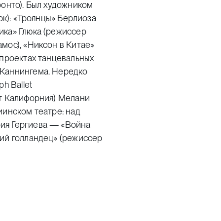
ронто). Был художником
к): «Троянцы» Берлиоза
ика» Глюка (режиссер
мос), «Никсон в Китае»
 проектах танцевальных
 Каннингема.
Нередко
ph Ballet
т Калифорния) Мелани
иинском театре: над
ия Гергиева — «Война
чий голландец» (режиссер